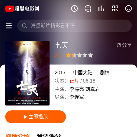
《七天》(2017)中国大陆高清电影免费在







七天
分享

3.0
很差
较差
还行
推荐
力荐
2017
中国大陆
剧情
状态：
正片
/
06-18
主演：
李涛亮
刘真君
导演：
李连军
立即播放

剧情介绍
我要评分