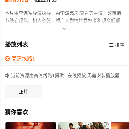
本片由李连军导演执导，由李涛亮,刘真君等主演，故事情
节跌岩起伏、扣人心弦，领广大剧情片爱好者和观众们都
期待不已。

女刑警洛凝在一次远足踏青时，无意间发现了在逃通
缉犯顾正良，在实施抓捕时，却不慎与其双双坠入了一个
播放列表

排序
山洞中。顾正良曾经是名转业军人，在回到贫瘠的山区老
家后，决心拿出自己的转业费，带领全村人走上致富之
作为一部 上映的剧情电影，在当期同类题材影片中具有一

高清线路1
路，却不慎掉进一个诈骗集团精心布置的骗局，转业费和
定的看点，在演员表现和剧情架构上也都有不错的亮点，
乡亲们筹措的一些款项被悉数骗光，顾正良于是踏上寻找
剧情紧凑，角色塑造鲜明，适合喜欢剧情类电影的观众观

当前资源由高清线路1提供 - 在线播放,无需安装播放器
骗子之路，遍寻全国大地，功夫不负有心人，终于让他找
看。
到了，可骗子们却将匕首扎进了他的腹部，顾正良出手将
正片
骗子打死，从此踏上逃亡之路。与其说他是逃亡，更准确
的说，应该是他在不停的挣钱，挣够了能偿还乡亲们的
钱，他就要去投案自首，恰在此时，他被洛凝给撞见了...
猜你喜欢