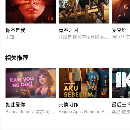
2.0
4.0
你不是我
青春之囚
麦克维
未知
亚瑞克·阿莫苏帕西瑞 纳特·奇查理 
阿尔菲·艾
相关推荐
8.0
4.0
如此爱你
亲情习作
最后王
Bianca de Vera 威尔·阿什利·德莱昂
Ringgo Agus Rahman Bima Sena
桑尼·戴