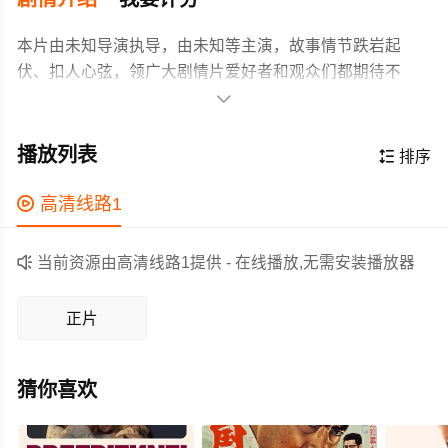
本片由未知导演执导，由未知等主演，故事情节跌岩起
伏、扣人心弦，领广大剧情片爱好者和观众们都期待不
已。

张震因一次比赛冲动伤人入狱，出狱后张震决定改过自
新，与女友一起经营生意，不再打拳。张震当年打伤的王
播放列表

排序
学武的哥哥王学文得知张震出狱，决定要为弟弟出气，一
再挑衅张震，张震一再隐忍，希望平静地生活，直至女友
作为一部 上映的剧情电影，在当期同类题材影片中具有一

高清线路1
被王学文绑架，张震最终忍无可忍，与其搏斗。
定的看点，在演员表现和剧情架构上也都有不错的亮点，
剧情紧凑，角色塑造鲜明，适合喜欢剧情类电影的观众观

当前资源由高清线路1提供 - 在线播放,无需安装播放器
看。
正片
猜你喜欢