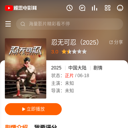
《忍无可忍（2025）》(2025)中国大







忍无可忍（2025）
分享

3.0
很差
较差
还行
推荐
力荐
2025
中国大陆
剧情
状态：
正片
/
06-18
主演：
未知
导演：
未知
立即播放

剧情介绍
我要评分