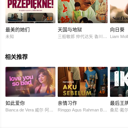
1.0
5.0
最美的她们
天国与地狱
向日葵
未知
三船敏郎 仲代达矢 香川京子 三桥达也
Liam Mo
相关推荐
8.0
4.0
如此爱你
亲情习作
最后王
Bianca de Vera 威尔·阿什利·德莱昂
Ringgo Agus Rahman Bima Sena
桑尼·戴