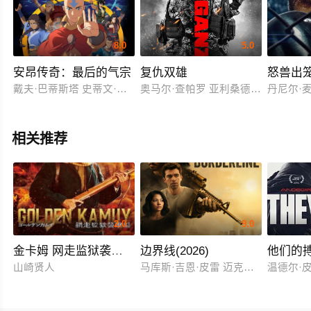
8.0
5.0
安昂传奇：最后的气宗
复仇双雄
怒兽出
戴夫·巴蒂斯塔 史蒂文·元 关继威 杰西卡·马滕 塔伊加·维迪提 迪·布
奥马尔·查帕罗 亚利桑德罗·斯佩特泽尔
丹尼尔·麦克
相关推荐
2.0
9.0
金卡姆 网走监狱袭击篇
边界线(2026)
他们的
山崎贤人
马库斯·吉恩·皮雷 迈克尔·约翰·斯坦
温德尔·