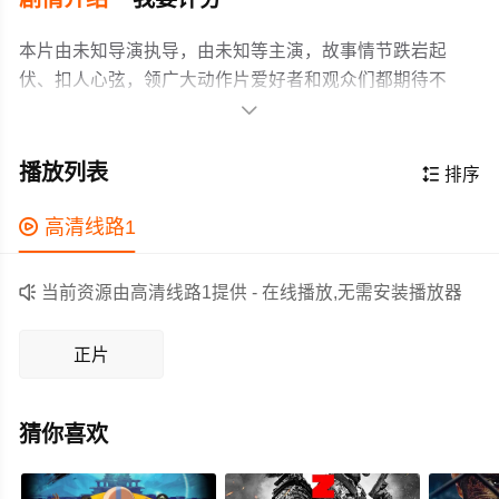
本片由未知导演执导，由未知等主演，故事情节跌岩起
伏、扣人心弦，领广大动作片爱好者和观众们都期待不
已。

《丧尸清道夫》聪明地避开了AI人脸生成的弱点。主角使
用面部LED表达情绪的机器人，既解决了AI微表情不自然
播放列表

排序
的问题，又增添了"机械戏谑"的独特风格。这种清醒的技术
边界意识，让视觉完成度远超实际技术水平。短片定义
作为一部 上映的动作电影，在当期同类题材影片中具有一

高清线路1
为"原子朋克"复古科幻风格，讲述机器人牛仔在末日废土上
定的看点，在演员表现和剧情架构上也都有不错的亮点，
骑着鸵鸟穿行，与僵尸搏杀，与塑料模特女友谈情说爱的
剧情紧凑，角色塑造鲜明，适合喜欢动作类电影的观众观

当前资源由高清线路1提供 - 在线播放,无需安装播放器
黑色幽默故事。
看。
正片
猜你喜欢