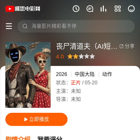
《丧尸清道夫（AI短片）》(2026)中国







丧尸清道夫（AI短片）
分享

4.0
很差
较差
还行
推荐
力荐
2026
中国大陆
动作
状态：
正片
/
05-20
主演：
未知
导演：
未知
立即播放

剧情介绍
我要评分