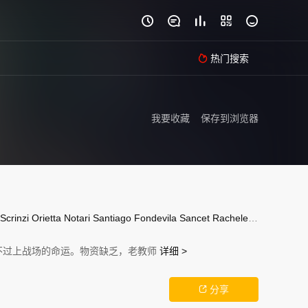





热门搜索

我要收藏
保存到浏览器
Scrinzi
Orietta
Notari
Santiago
Fondevila
Sancet
Rachele
Potrich
Anna
不过上战场的命运。物资缺乏，老教师
详细 >
分享
