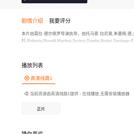
剧情介绍
我要评分
本片由莫拉·德尔佩罗导演执导，由托马索·拉尼奥,朱塞佩,德,
科,Roberta,Rovelli,Martina,Scrinzi,Orietta,Notari,Santiago
等主演，故事情节跌岩起伏、扣人心弦，领广大剧情片爱好
二战尾声，意大利北境阿尔卑斯山，遗世独立小村内，战火
课，学生不分年龄。他们一家十口，每日劳动、祷告，听古
播放列表
心绪。季节更替，万物生灭，雪融带来暖意，也让秘密浮现
作为一部 上映的剧情电影，在当期同类题材影片中具有一定

高清线路1
鲜明，适合喜欢剧情类电影的观众观看。
当前资源由高清线路1提供 - 在线播放,无需安装播放器

正片