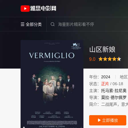
《山区新娘》(2024)意大利 / 法国 / 比利
全部分类


山区新娘
很差
较差
还行
推荐
力荐
9.0
年份：
2024
地区
状态：
正片
/
06-18
主演：
托马索·拉尼奥
导演：
莫拉·德尔佩罗
简介：
二战尾声，意
立即播放
