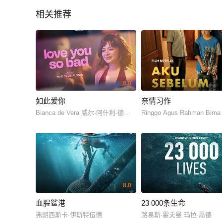
相关推荐
8.0
如此爱你
亲情习作
Bianca de Vera 威尔·阿什利·德莱昂
Ringgo Agus Rahman Bima
8.0
血腥鲨港
23 000条生命
弗朗西斯卡·伊斯特伍德
路易斯·霍夫曼 玛拉·昂德