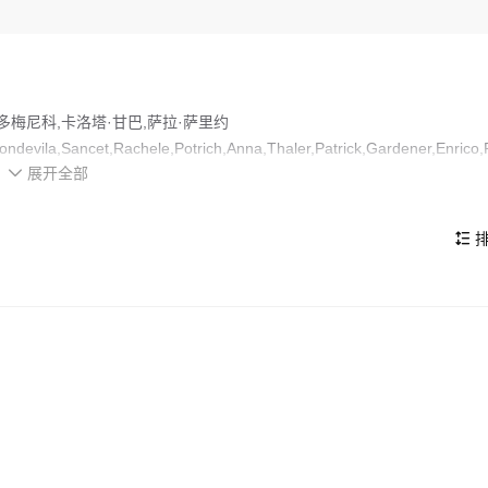
多梅尼科,卡洛塔·甘巴,萨拉·萨里约
,Fondevila,Sancet,Rachele,Potrich,Anna,Thaler,Patrick,Gardener,Enrico
展开全部
者和观众们都期待不已。

未实际波及，成年男性却逃不过上战场的命运。物资缺乏，老教师仍开班
典乐，过着周而复始的恬静日常，直到西西里逃兵闯入，扰乱了家中女孩
排

，当战争结束的好消息终于传来，这一家要面临的冲击才将开始。
的看点，在演员表现和剧情架构上也都有不错的亮点，剧情紧凑，角色塑