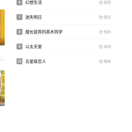
幻想生活
925
6

迷失明日
922
7

擅长捉弄的高木同学
920
8

.0
以太天堂
919
9

·施瑞博尔 本·福斯特 莱昂内尔·博伊斯 本·麦肯锡 阿马尔·查达-帕特尔 拉斐尔
五星级恋人
904
10

.0