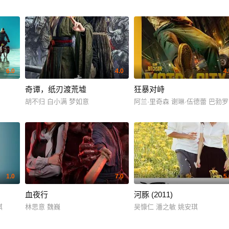
6.0
4.0
4
奇谭，纸刃渡荒墟
狂暴对峙
胡不归 白小满 梦如意
阿兰·里奇森 谢琳·伍德蕾 巴勃罗
1.0
7.0
5
血夜行
河豚 (2011)
建彬 程旭辉
琪
林思意 魏巍
吴慷仁 潘之敏 姚安琪