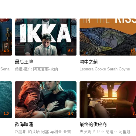
4.0
6.0
10.
最后王牌
吻中之蓟
 Sena
桑尼·戴尔 阿克夏耶·坎纳
Leonora Cooke Sarah Coyne
1.0
2.0
7
欲海暗涌
最终的供应商
路易斯·帕莱塔 何塞·马利亚·亚兹皮克
杰罗姆·库尼亚 纳迪亚·阿里娜