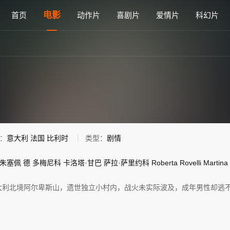
时意大利语高清电影免费在线观看 - 雅思电影网
电影
首页
动作片
喜剧片
爱情片
科幻片
：
意大利
法国
比利时
类型：
剧情
朱塞佩
德
多梅尼科
卡洛塔·甘巴
萨拉·萨里约科
Roberta
Rovelli
Martina
大利北境阿尔卑斯山，遗世独立小村内，战火未实际波及，成年男性却逃