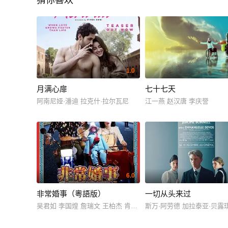
猜你喜欢
1.0
月满心扉
七十七天
阿南尼娅·潘迪 拉克什·拉尔瓦尼
江一燕 赵汉唐 李庆誉
6.0
非常婚事（粵語版）
一切从头来过
吴君如 李国煌 詹瑞文 王柏杰 肯士·菲茨杰拉德 Keane Chan 陈
斯万·阿劳德 加拉泰亚·贝露