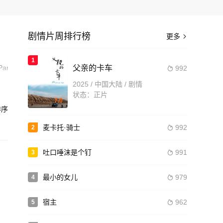
剧情片周排行榜
更多

1
,Panizza,Luis,Thaler,Simone,Bendetti
父亲的卡车
992

2025 / 中国大陆 / 剧情
授
状态：正片
7.0
们的
序
造
麦卡托·骑士
992
2

吐口唾沫是个钉
991
3

最小的女儿
979
4

宿主
962
5
