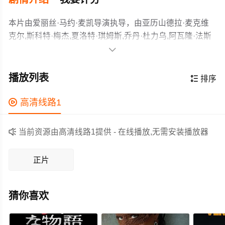
本片由爱丽丝·马约·麦凯导演执导，由亚历山德拉·麦克维
克尔,斯科特·梅杰,夏洛特·琪姆斯,乔丹·杜力乌,阿瓦隆·法斯
特,Patty,Glavieux,贝西·布

朗,Jessica,Burgess,Lewi,Dawson,德鲁·德勒格,乔·林
跨性别女孩安娜逃离充满恐跨情绪的家乡，与姐姐达科塔
奇,Alyssa,Peters等主演，故事情节跌岩起伏、扣人心弦，
在城市相依为命。她意外觉醒超能力，结识同具超能力的
播放列表

排序
领广大剧情片爱好者和观众们都期待不已。
哥特纹身师珍，两人迅速相恋并互相学习控制能力。然而
珍为音乐人丹尼纹制的蛇形纹身意外召唤恶魔，附身丹尼
作为一部 上映的剧情电影，在当期同类题材影片中具有一

高清线路1
后开始吸食身边人的灵魂，安娜与珍必须联手运用能力对
定的看点，在演员表现和剧情架构上也都有不错的亮点，
抗恶魔，守护彼此与身边人。
剧情紧凑，角色塑造鲜明，适合喜欢剧情类电影的观众观

当前资源由高清线路1提供 - 在线播放,无需安装播放器
看。
正片
猜你喜欢