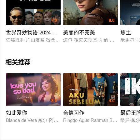
7.0
8.0
世界奇妙物语 2024 冬季特别篇
美丽的不完美
焦土
佐藤胜利 片山友希 板仓武志 尾上松也 津田宽治 Fenix D'Jo
达尔·祖佐夫斯基 乔纳·豪尔-金 山姆·哈兹尔丁 鲁思
米谢尔·马
相关推荐
8.0
4.0
如此爱你
亲情习作
最后王
Bianca de Vera 威尔·阿什利·德莱昂
Ringgo Agus Rahman Bima Sena
桑尼·戴