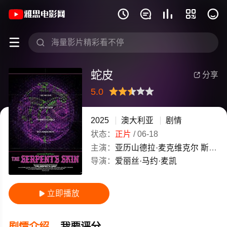
《蛇皮》(2025)澳大利亚英语高清电影免







蛇皮
分享

5.0
很差
较差
还行
推荐
力荐
2025
澳大利亚
剧情
状态：
正片
/
06-18
主演：
亚历山德拉·麦克维克尔
斯科特·梅杰
导演：
爱丽丝·马约·麦凯
立即播放

剧情介绍
我要评分