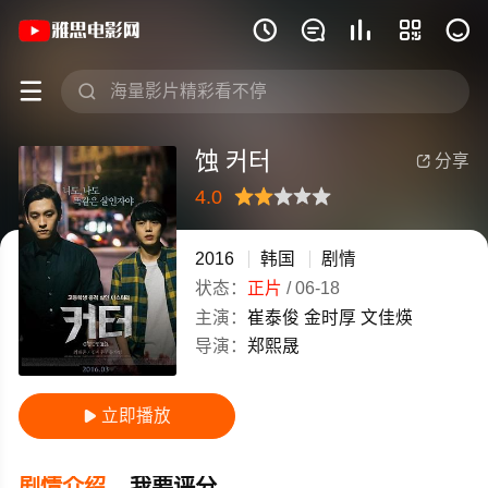
《蚀 커터》(2016)韩国韩语高清电影免







蚀 커터
分享

4.0
很差
较差
还行
推荐
力荐
2016
韩国
剧情
状态：
正片
/
06-18
主演：
崔泰俊
金时厚
文佳煐
导演：
郑熙晟
立即播放

剧情介绍
我要评分