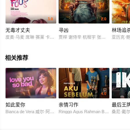
3.0
2.0
无毒才丈夫
寻凶
林场追
皮奥·马麦 席琳·赛莱 卡罗尔·法兰克 让-马利·文灵 薇拉莉·邓泽里
贾梓 谢侍辛 杭程宇 张词 叶新宇 刘芯
亚历克·鲍
相关推荐
8.0
4.0
如此爱你
亲情习作
最后王
Bianca de Vera 威尔·阿什利·德莱昂
Ringgo Agus Rahman Bima Sena
桑尼·戴