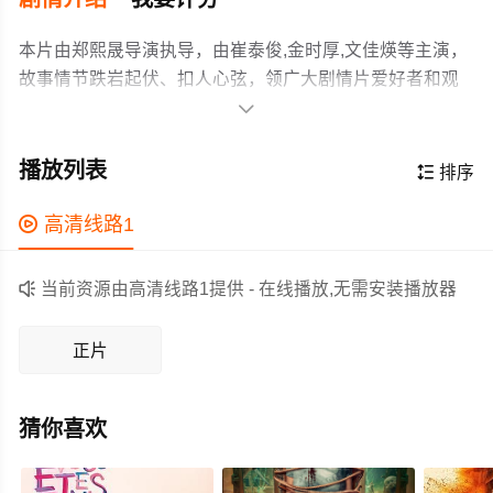
本片由郑熙晟导演执导，由崔泰俊,金时厚,文佳煐等主演，
故事情节跌岩起伏、扣人心弦，领广大剧情片爱好者和观
众们都期待不已。

郑熙晟导演处女作，崔泰俊、金时厚、文佳煐主演，影片
以平凡的高中学生们为中心，是部包含冲击案件的犯罪惊
播放列表

排序
悚电影，讲述转到某间高中的允宰，与有着微妙氛围的
「世俊」变亲近后所发生的事情。
作为一部 上映的剧情电影，在当期同类题材影片中具有一

高清线路1
定的看点，在演员表现和剧情架构上也都有不错的亮点，
剧情紧凑，角色塑造鲜明，适合喜欢剧情类电影的观众观

当前资源由高清线路1提供 - 在线播放,无需安装播放器
看。
正片
猜你喜欢