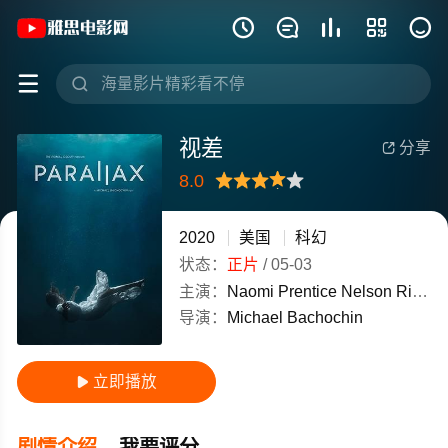
《视差》(2020)美国英语高清电影免费在







视差
分享

8.0
很差
较差
还行
推荐
力荐
2020
美国
科幻
状态：
正片
/
05-03
主演：
Naomi
Prentice
Nelson
Ritthaler
导演：
Michael
Bachochin
立即播放

剧情介绍
我要评分