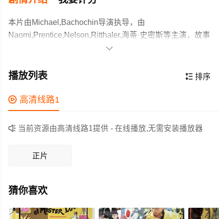
本片由Michael,Bachochin导演执导，由
Naomi,Prentice,Nelson,Ritthaler,海蒂·史密斯等主演，故事
情节跌岩起伏、扣人心弦，领广大科幻片爱好者和观众们

都期待不已。
A young artist wakes up in a life that she doesn't
recognize, spending her time asleep haunted by
播放列表

排序
nightmares of drowning in a black abysmal void. As she
begins to uncover the truths of the life that she's found
作为一部 上映的科幻电影，在当期同类题材影片中具有一

高清线路1
herself in, the gravity of her failing reality weighs heavily
定的看点，在演员表现和剧情架构上也都有不错的亮点，
on her psychological identity and the reliability of her
剧情紧凑，角色塑造鲜明，适合喜欢科幻类电影的观众观

当前资源由高清线路1提供 - 在线播放,无需安装播放器
sanity is called into question.
看。
正片
猜你喜欢