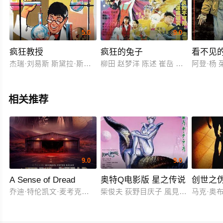
5.0
9.0
疯狂教授
疯狂的兔子
看不见
杰瑞·刘易斯 斯黛拉·斯蒂文斯 德尔穆尔
柳田 赵梦洋 陈述 崔岳 黄迎 常蓝天
阿登·杨 茱
相关推荐
9.0
9.0
A Sense of Dread
奥特Q电影版 星之传说
创世之
乔迪·特伦凯文·麦考克尔虹膜
柴俊夫 荻野目庆子 風見しんご
马克·奥