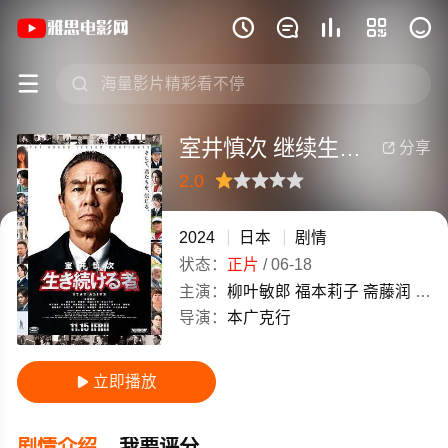
《室井慎次 继续生活之人》(2024)日本







室井慎次 继续生活之人
分享

2.0
很差
较差
还行
推荐
力荐
2024
日本
剧情
状态：
正片
/
06-18
主演：
柳叶敏郎
福本莉子
斋藤润
前山
导演：
本广克行
立即播放

剧情介绍
我要评分