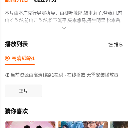
本片由本广克行导演执导，由柳叶敏郎,福本莉子,斋藤润,前
山くうが,前山こうが,松下洸平,矢本悠马,丹生明里,松本岳,
西村直人,真矢美纪,笕利夫,饭岛直子,小泽仁志,木场胜己,加

藤浩次,稻森泉,石田良子,小泉今日子等主演，故事情节跌岩
本片讲述了室井希望在故乡安静地生活，但逐渐与当地居
起伏、扣人心弦，领广大剧情片爱好者和观众们都期待不
民产生了摩擦。并且，在当地居民的对话中，和室井一起
播放列表

排序
已。
生活的谜之少年们的来历也明确了。根据室井的通报，情
况进一步转变，与安逸的故乡生活格格不入的大量警察、
作为一部 上映的剧情电影，在当期同类题材影片中具有一

高清线路1
直升机和警车出现了。事件的影子悄然靠近室井的身边...
定的看点，在演员表现和剧情架构上也都有不错的亮点，
剧情紧凑，角色塑造鲜明，适合喜欢剧情类电影的观众观

当前资源由高清线路1提供 - 在线播放,无需安装播放器
看。
正片
猜你喜欢