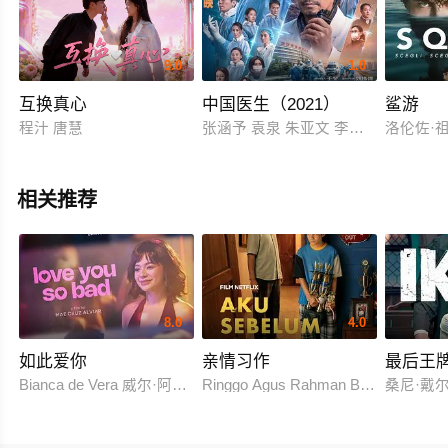
9.0
1.0
​互换真心
中国医生（2021）
鲨游
程汁 唐慧
张涵予 袁泉 朱亚文 李晨 易烊千玺 
洛伦佐·
相关推荐
8.0
4.0
如此爱你
亲情习作
最后王
Bianca de Vera 威尔·阿什利·德莱昂
Ringgo Agus Rahman Bima Sena
桑尼·戴