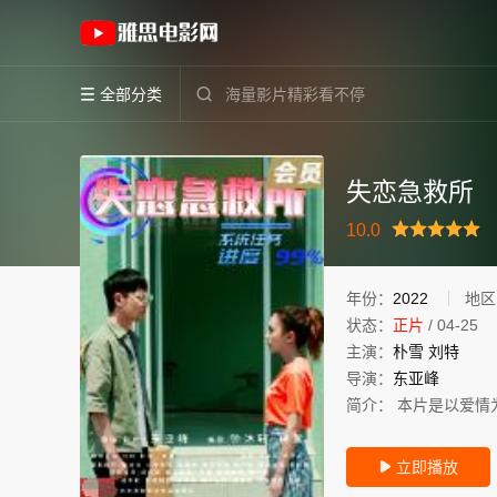
《失恋急救所》(2022)大陆国语高清电影免费在
全部分类


失恋急救所
很差
较差
还行
推荐
10.0
力荐
年份：
2022
地区
状态：
正片
/
04-25
主演：
朴雪
刘特
导演：
东亚峰
简介：
本片是以爱情
立即播放
