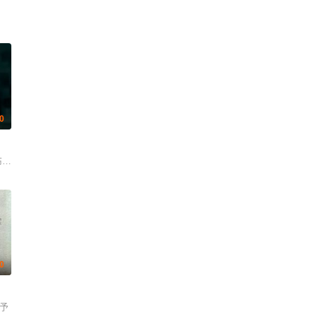
.0
布莱维特 伊文·莱斯利 尼古拉斯·霍普 香农·贝里 提亚拉·布洛克 罗斯·弗拉纳根
.0
默予