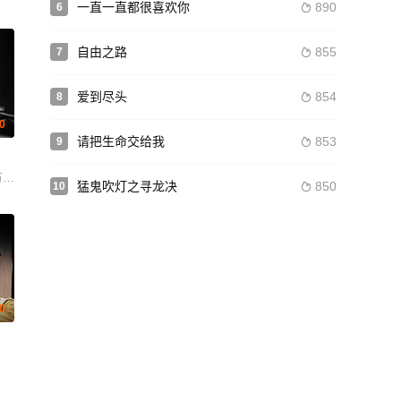
一直一直都很喜欢你
890
6

自由之路
855
7

爱到尽头
854
8

.0
请把生命交给我
853
9

翰·亚伯拉罕 塔拉·苏塔莉娅 阿迪亚·罗伊·卡普尔 阿琼·卡普尔 Shivam Gaur Lov
猛鬼吹灯之寻龙决
850
10

0