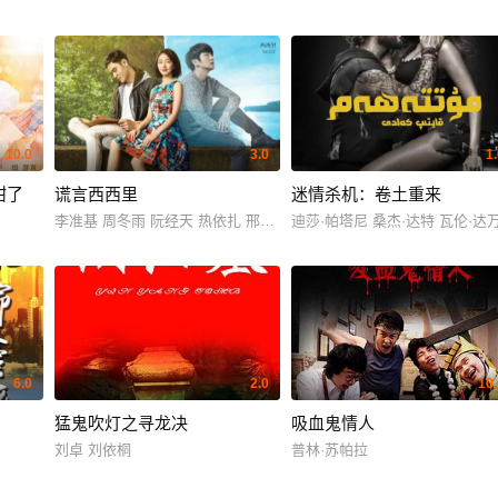
10.0
3.0
1
甜了
谎言西西里
迷情杀机：卷土重来
李准基 周冬雨 阮经天 热依扎 邢佳栋
迪莎·帕塔尼 桑杰·达特 瓦伦·达万 约
6.0
2.0
10.
猛鬼吹灯之寻龙决
吸血鬼情人
姆
刘卓 刘依桐
普林·苏帕拉