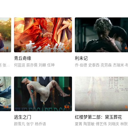
1.0
4.0
8
青丘奇缘
利未记
弼 张成范
何蓝逗 辰亦儒 刘頔 任珅
乔·伯德 史泰西·克劳森 杰瑞米·
5.0
9.0
3
逃生之门
红楼梦第二部：黛玉葬花
颜雪凡 张宁 杨乔语
夏菁 陶慧敏 傅艺伟 刘晓庆 林