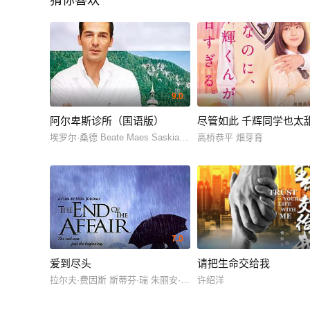
猜你喜欢
9.0
阿尔卑斯诊所（国语版）
尽管如此 千辉同学也太
埃罗尔·桑德 Beate Maes Saskia Valenda
高桥恭平 畑芽育
7.0
爱到尽头
请把生命交给我
拉尔夫·费因斯 斯蒂芬·瑞 朱丽安·摩尔 希瑟-杰·琼斯 詹姆斯·伯拉
许绍洋