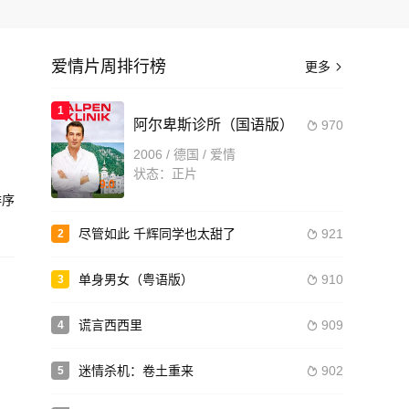
爱情片周排行榜
更多

1
阿尔卑斯诊所（国语版）
970

造
2006 / 德国 / 爱情
状态：正片
9.0
序
尽管如此 千辉同学也太甜了
921
2

单身男女（粤语版）
910
3

谎言西西里
909
4

迷情杀机：卷土重来
902
5
