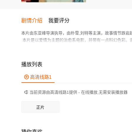
剧情介绍
我要评分
本片由东亚峰导演执导，由朴雪,刘特等主演，故事情节跌岩
本片是以爱情为主题的治愈系电影，并带有一点科幻色彩。讲
作为一部 上映的爱情电影，在当期同类题材影片中具有一定
鲜明，适合喜欢爱情类电影的观众观看。
播放列表

高清线路1
当前资源由高清线路1提供 - 在线播放,无需安装播放器

正片