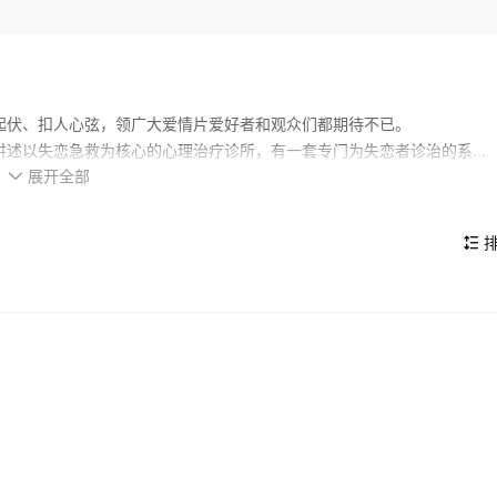
起伏、扣人心弦，领广大爱情片爱好者和观众们都期待不已。
述以失恋急救为核心的心理治疗诊所，有一套专门为失恋者诊治的系...
展开全部
的看点，在演员表现和剧情架构上也都有不错的亮点，剧情紧凑，角色塑

排
