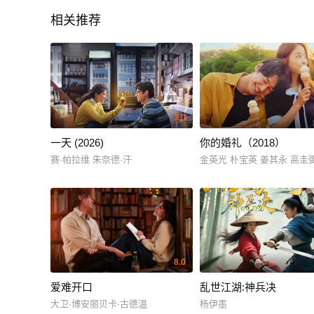
相关推荐
3.0
一天 (2026)
你的婚礼（2018）
赛·帕拉维 朱奈德·汗
金英光 朴宝英 姜其永 高圭
8.0
爱难开口
乱世江湖:神兵决
大卫·博安丽贝卡·古德温
杨伊墨