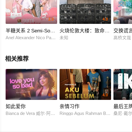
2.0
4.0
半糖关系 2 Semi-Soeter
火烧伦敦大楼：致命真相
交换谎
Anel Alexander Nico Panagiotopoulos Louw Venter
未知
高桥文哉
相关推荐
8.0
4.0
如此爱你
亲情习作
最后王
Bianca de Vera 威尔·阿什利·德莱昂
Ringgo Agus Rahman Bima Sena
桑尼·戴