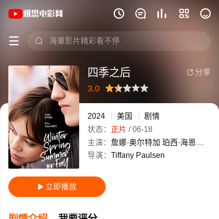
《四季之后》(2024)美国英语高清电影免







四季之后
分享

3.0
很差
较差
还行
推荐
力荐
2024
美国
剧情
状态：
正片
/
06-18
主演：
詹娜·奥尔特加
珀西·海恩斯·怀特
导演：
Tiffany
Paulsen
立即播放

剧情介绍
我要评分