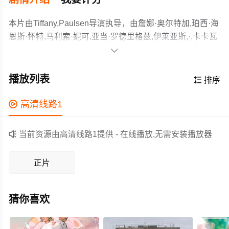
本片由Tiffany,Paulsen导演执导，由詹娜·奥尔特加,珀西·海
恩斯·怀特,马利索·妮可,亚当·罗德里格兹,伊莱亚斯,·,卡卡瓦
斯,Evangeline,Barrosse等主演，故事情节跌岩起伏、扣人

心弦，领广大剧情片爱好者和观众们都期待不已。
Following a chance encounter, wunderkind Remy (Jenna
Ortega) and music-obsessed slacker Barnes (Percy Hynes
播放列表

排序
White) become inexorably entwined in each other’s lives.
As winter turns to spring and spring turns to summer, the
作为一部 上映的剧情电影，在当期同类题材影片中具有一

高清线路1
two find themselves falling in love. But with Remy heading
定的看点，在演员表现和剧情架构上也都有不错的亮点，
to Harvard in the fall, the young couple are forced to
剧情紧凑，角色塑造鲜明，适合喜欢剧情类电影的观众观

当前资源由高清线路1提供 - 在线播放,无需安装播放器
reevaluate what’s truly important to them.
看。
正片
猜你喜欢