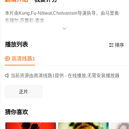
本片由Kung,Fu-Nitiwat,Cholvanisiri导演执导，由马里奥·
毛瑞尔,莎露彩·查金
哈,Phuwanet,Seechomphu,Marut,Chumchonbun等主演，

故事情节跌岩起伏、扣人心弦，领广大恐怖片爱好者和观
纳特（马里奥·毛瑞尔 饰）是个拥有灵异体质的外送员，他
众们都期待不已。
的工作因此变得与众不同，他和两位外送员好友经常接到
播放列表

排序
奇怪的订单，在深夜将诡异的物品送到毛骨悚然的地方。
这种赚钱方式虽然不寻常，但大多数时候他和外送伙伴们
作为一部 上映的恐怖电影，在当期同类题材影片中具有一

高清线路1
通常能对这些恐怖经历一笑置之。
定的看点，在演员表现和剧情架构上也都有不错的亮点，
剧情紧凑，角色塑造鲜明，适合喜欢恐怖类电影的观众观

当前资源由高清线路1提供 - 在线播放,无需安装播放器
看。
正片
猜你喜欢