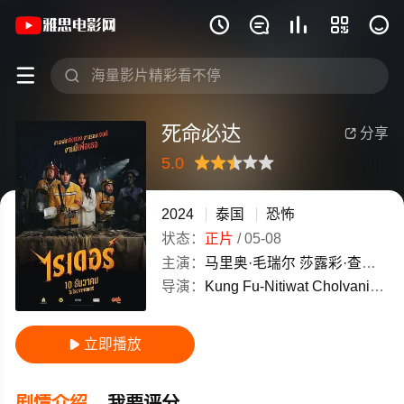
《死命必达》(2024)泰国泰语高清电影免







死命必达
分享

5.0
很差
较差
还行
推荐
力荐
2024
泰国
恐怖
状态：
正片
/
05-08
主演：
马里奥·毛瑞尔
莎露彩·查金哈
P
导演：
Kung
Fu-Nitiwat
Cholvanisiri
立即播放

剧情介绍
我要评分