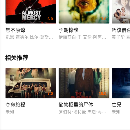
6.0
3.0
恕不原谅
孕期惊魂
唔该借
凯恩·霍德尔 比尔·莫斯利 尼克·普林西比 杰弗里·保罗·瓦伦蒂
伊丽莎白·于 艾伦·阿黛尔 布赖恩·安
黄子华 袁
相关推荐
7.0
10.0
夺命旅程
储物柜里的尸体
亡兄
未知
罗伯特·诺特曼 杰恩·海特迈尔
未知