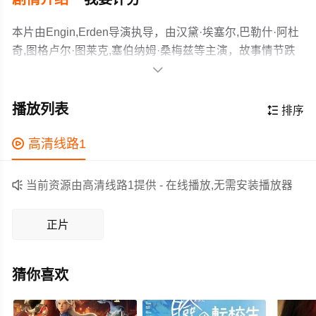
本片由Engin,Erden导演执导，由汉黛·埃塞尔,巴勒什·阿杜
奇,图格卢尔·图莱克,塞伯纳姆·桑梅兹等主演，故事情节跌
岩起伏、扣人心弦，领广大剧情片爱好者和观众们都期待

不已。
暂无简介
作为一部 上映的剧情电影，在当期同类题材影片中具有一
播放列表

排序
定的看点，在演员表现和剧情架构上也都有不错的亮点，
剧情紧凑，角色塑造鲜明，适合喜欢剧情类电影的观众观

高清线路1
看。

当前资源由高清线路1提供 - 在线播放,无需安装播放器
正片
猜你喜欢