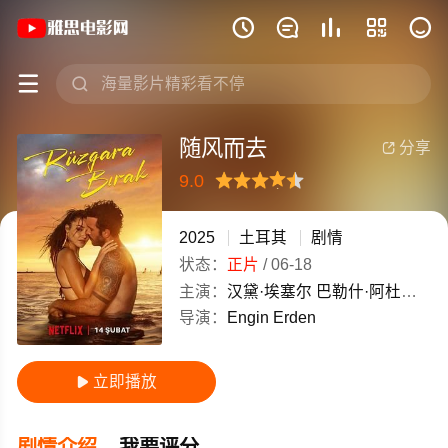
《随风而去》(2025)土耳其土耳其语高







随风而去
分享

9.0
很差
较差
还行
推荐
力荐
2025
土耳其
剧情
状态：
正片
/
06-18
主演：
汉黛·埃塞尔
巴勒什·阿杜奇
图
导演：
Engin
Erden
立即播放

剧情介绍
我要评分