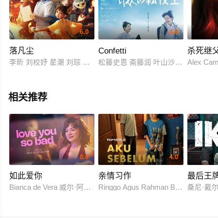
6.0
4.0
落凡尘
Confetti
杀死继
李昕 刘校妤 星潮 刘琮 孙路路 关帅 付博文
松藤史恩 斋藤润 叶山沙良 村田寛奈
Alex Cam
相关推荐
8.0
4.0
如此爱你
亲情习作
最后王
Bianca de Vera 威尔·阿什利·德莱昂
Ringgo Agus Rahman Bima Sena
桑尼·戴