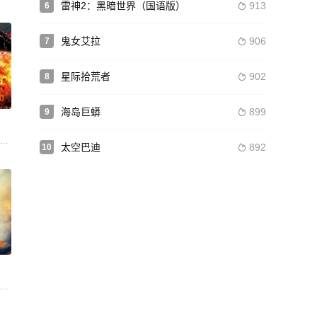
雷神2：黑暗世界（国语版）
913
6

鬼女艾拉
906
7

星际拾荒者
902
8

.0
海岛巨蟒
899
9

皮尔切克
 元冬树 堀内正美
太空巴迪
892
10

.0
布伦顿·思韦茨 亚历山大·斯卡斯加德 凯蒂·霍尔姆斯 奥德娅·拉什 卡梅隆·莫纳汉