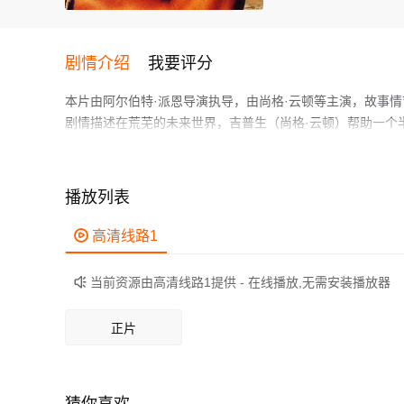
剧情介绍
我要评分
本片由阿尔伯特·派恩导演执导，由尚格·云顿等主演，故事
剧情描述在荒芜的未来世界，吉普生（尚格·云顿）帮助一个
除掉这名混种人，好让世界陷入混乱以趁机成为地球的统治
作为一部 上映的科幻电影，在当期同类题材影片中具有一定
鲜明，适合喜欢科幻类电影的观众观看。
播放列表

高清线路1
当前资源由高清线路1提供 - 在线播放,无需安装播放器

正片