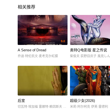
相关推荐
9.0
A Sense of Dread
奥特Q电影版 星之传说
乔迪·特伦凯文·麦考克尔虹膜
柴俊夫 荻野目庆子 風見し
3.0
后室
超级少女(2026)
切瓦特·埃加福 雷娜特·赖因斯夫 芬恩·本尼特
米莉·阿尔柯克 伊芙·雷德利