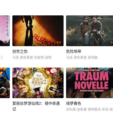
9.0
8.0
3
创世之伪
危险地带
んご
马克·奥布莱恩 珍妮特·波特
马克·奥布莱恩 吴恬敏
10.0
2.0
7
爱丽丝梦游仙境2：镜中奇遇
绮梦春色
记
尼科莱·金斯基 德特勒夫·布克 帕特里克·莫勒肯 Ni