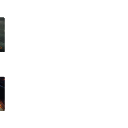
.0
.0
ke·Martens 布鲁诺·艾隆 Nicole·Nagel Laurine·Price Katharina·Gerhardt Rod