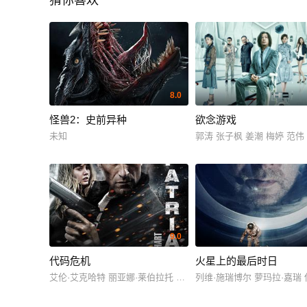
猜你喜欢
8.0
怪兽2：史前异种
欲念游戏
未知
郭涛 张子枫 姜潮 梅婷 范伟
9.0
代码危机
火星上的最后时日
艾伦·艾克哈特 丽亚娜·莱伯拉托 欧嘉·柯瑞兰寇 加里克·哈根 艾力
列维·施瑞博尔 萝玛拉·嘉瑞