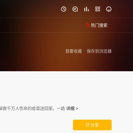





热门搜索

我要收藏
保存到浏览器
能解救千万人性命的疫苗送回家。一路
详细 >
分享
