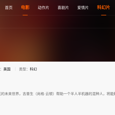
观看 - 雅思电影网
电影
科幻片
首页
动作片
喜剧片
爱情片
：
美国
类型：
科幻
芜的未来世界，吉普生（尚格·云顿）帮助一个半人半机器的混种人，将