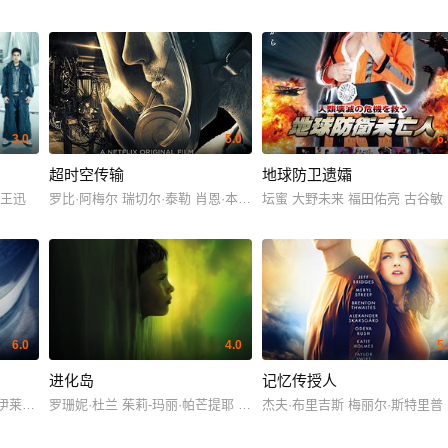
3.0
5.0
6
超时空传输
地球防卫遗孀
 王迅
罗比·阿梅尔 瑞切尔·泰勒 肖恩·本森 亚当·布切 坦图·卡丁诺 杰米斯
坛蜜 大野未来 福田佑亮 古谷敏
6.0
4.0
5
进化岛
记忆传授人
克·高敦
 伊莱亚斯·科泰斯 奥莉维亚·威廉姆斯 约翰尼·哈里斯 戈兰·卡斯蒂克
罗珊妮·杜兰 茱莉-玛丽·帕芒提耶 尼西姆·勒纳尔
杰夫·布里吉斯 梅丽尔·斯特里普 