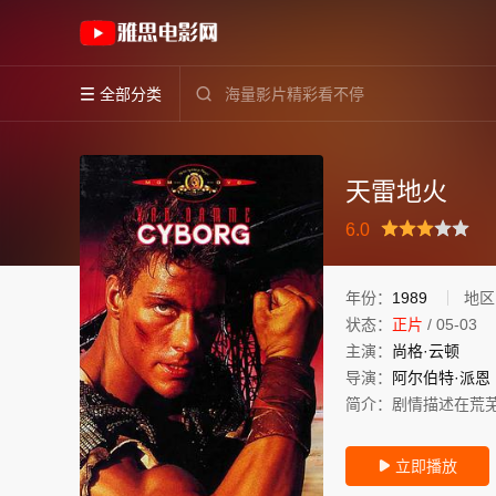
《天雷地火》(1989)美国英语高清电影免费在线
全部分类


天雷地火
很差
较差
还行
推荐
力荐
6.0
年份：
1989
地区
状态：
正片
/
05-03
主演：
尚格·云顿
导演：
阿尔伯特·派恩
简介：
剧情描述在荒
立即播放
