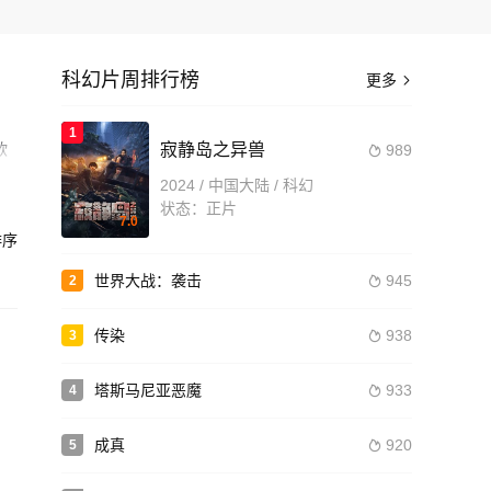
科幻片周排行榜
更多

1
欲
寂静岛之异兽
989

2024 / 中国大陆 / 科幻
造
状态：正片
7.0
序
世界大战：袭击
945
2

传染
938
3

塔斯马尼亚恶魔
933
4

成真
920
5
