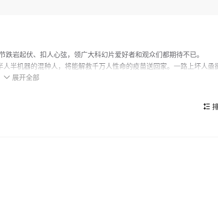
情节跌岩起伏、扣人心弦，领广大科幻片爱好者和观众们都期待不已。
半人半机器的混种人，将能解救千万人性命的疫苗送回家。一路上坏人亟
展开全部
者，但吉普生绝不会让他们如愿。

的看点，在演员表现和剧情架构上也都有不错的亮点，剧情紧凑，角色塑
排
