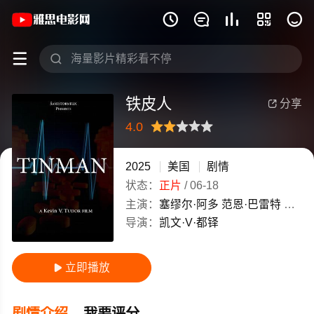
《铁皮人》(2025)美国英语高清电影免费







铁皮人
分享

4.0
很差
较差
还行
推荐
力荐
2025
美国
剧情
状态：
正片
/
06-18
主演：
塞缪尔·阿多
范恩·巴雷特
托马
导演：
凯文·V·都铎
立即播放

剧情介绍
我要评分