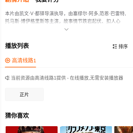
本片由凯文·V·都铎导演执导，由塞缪尔·阿多,范恩·巴雷特,
托马斯·博伊格里斯等主演，故事情节跌岩起伏、扣人心
弦，领广大剧情片爱好者和观众们都期待不已。

一位敬业的外科医生对一种全球病毒是人造的这一观点感
到困惑。
播放列表

排序
作为一部 上映的剧情电影，在当期同类题材影片中具有一
定的看点，在演员表现和剧情架构上也都有不错的亮点，

高清线路1
剧情紧凑，角色塑造鲜明，适合喜欢剧情类电影的观众观
看。

当前资源由高清线路1提供 - 在线播放,无需安装播放器
正片
猜你喜欢