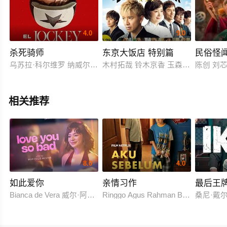
4.0
9.0
杀死骑师
东京大饭店 特别篇
民俗怪
乌苏拉·科尔维罗 纳威尔·佩雷兹·毕斯卡亚特 丹尼尔·希梅内斯·卡乔 玛丽安娜·迪
木村拓哉 铃木京香 玉森裕太 宽一郎
陈创 刘
相关推荐
8.0
4.0
如此爱你
亲情习作
最后王
Bianca de Vera 威尔·阿什利·德莱昂
Ringgo Agus Rahman Bima Sena
桑尼·戴