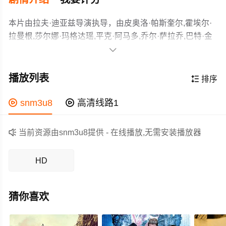
本片由拉夫·迪亚兹导演执导，由皮奥洛·帕斯奎尔,霍埃尔·
拉曼根,莎尔娜·玛格达瑶,平克·阿马多,乔尔·萨拉乔,巴特·金
戈纳,梅恩·厄斯塔内罗,多莉·德莱昂等主演，故事情节跌岩

起伏、扣人心弦，领广大科幻片爱好者和观众们都期待不
从公元2034年开始，东南亚在过去三年里一直处于黑暗状
已。
态，实际上是因为太阳在2031年因西里伯斯海的大规模火
播放列表

排序
山爆发而没有发光。疯子控制国家，社区，飞地和泡沫城
市。灾难性的流行病在整个大陆上空蔓延。数百万人已经
作为一部 上映的科幻电影，在当期同类题材影片中具有一

snm3u8

高清线路1
死亡，数百万人已经离开。
定的看点，在演员表现和剧情架构上也都有不错的亮点，
剧情紧凑，角色塑造鲜明，适合喜欢科幻类电影的观众观

当前资源由snm3u8提供 - 在线播放,无需安装播放器
看。
HD
猜你喜欢