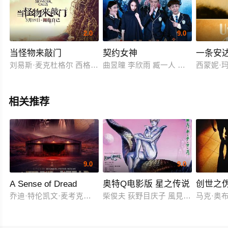
2.0
9.0
当怪物来敲门
契约女神
一条安
刘易斯·麦克杜格尔 西格妮·韦弗 菲丽希缇·琼斯 连姆·尼森 托比·
曲昱曈 李欣雨 臧一人 赵伲僮 吕婉春
西蒙妮·玛
相关推荐
9.0
9.0
A Sense of Dread
奥特Q电影版 星之传说
创世之
乔迪·特伦凯文·麦考克尔虹膜
柴俊夫 荻野目庆子 風見しんご
马克·奥