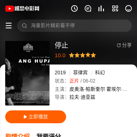
《停止》(2019)菲律宾菲律宾语 / 英语







停止
分享

10.0
很差
较差
还行
推荐
力荐
2019
菲律宾
科幻
状态：
正片
/
06-02
主演：
皮奥洛·帕斯奎尔
霍埃尔·拉曼根
导演：
拉夫·迪亚兹
立即播放

剧情介绍
我要评分