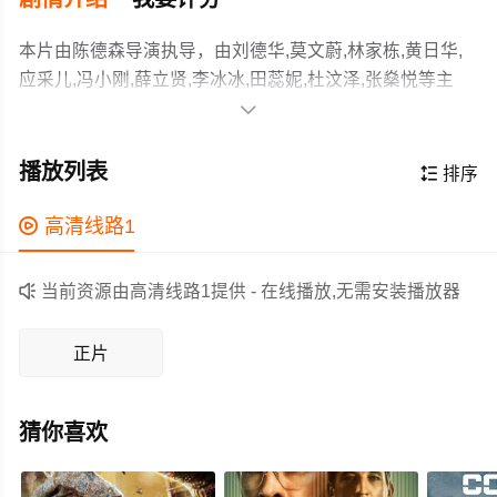
本片由陈德森导演执导，由刘德华,莫文蔚,林家栋,黄日华,
应采儿,冯小刚,薛立贤,李冰冰,田蕊妮,杜汶泽,张燊悦等主
演，故事情节跌岩起伏、扣人心弦，领广大科幻片爱好者

和观众们都期待不已。
一夜长大恐怕是每个小孩的梦想，长大了就能自由自在。
12岁的光仔更是比其他小孩都渴望长大，因为他的妈妈刚
播放列表

排序
刚意外自杀身亡，爸爸找来了一个新妈妈。光仔吃惊地发
现自此妈妈死后自己就不再长高，一切都是爸爸和新妈妈
作为一部 上映的科幻电影，在当期同类题材影片中具有一

高清线路1
的错，光仔心里一直这么认为。
定的看点，在演员表现和剧情架构上也都有不错的亮点，
剧情紧凑，角色塑造鲜明，适合喜欢科幻类电影的观众观

当前资源由高清线路1提供 - 在线播放,无需安装播放器
看。
正片
猜你喜欢