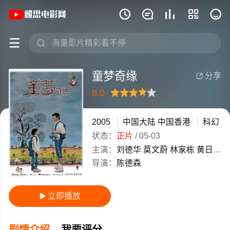
《童梦奇缘》(2005)中国大陆 / 中国







童梦奇缘
分享

8.0
很差
较差
还行
推荐
力荐
2005
中国大陆
中国香港
科幻
状态：
正片
/
05-03
主演：
刘德华
莫文蔚
林家栋
黄日华
导演：
陈德森
立即播放

剧情介绍
我要评分