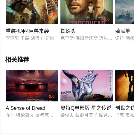
9.0
8.0
重装机甲4巨兽来袭
蜘蛛头
殖民地
李亚男 王磊 胡博 户元松
克里斯·海姆斯沃斯 迈尔斯·特勒 朱尼·斯莫利特 
诺拉·阿娜泽德
相关推荐
9.0
9.0
A Sense of Dread
奥特Q电影版 星之传说
创世之
乔迪·特伦凯文·麦考克尔虹膜
柴俊夫 荻野目庆子 風見しんご
马克·奥