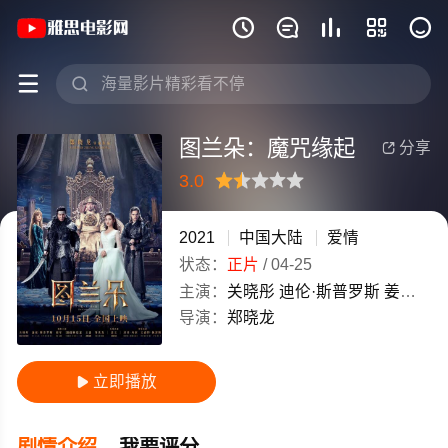
《图兰朵：魔咒缘起》(2021)中国大陆







图兰朵：魔咒缘起
分享

3.0
很差
较差
还行
推荐
力荐
2021
中国大陆
爱情
状态：
正片
/
04-25
主演：
关晓彤
迪伦·斯普罗斯
姜文
胡
导演：
郑晓龙
立即播放

剧情介绍
我要评分