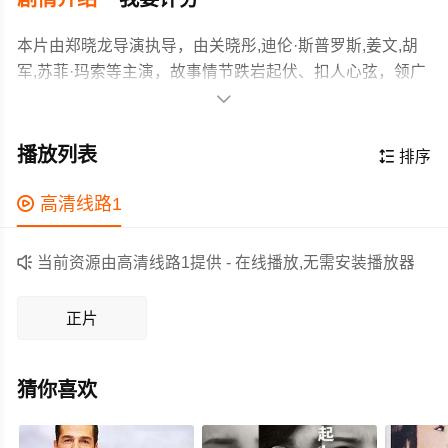
本片由郑晓龙导演执导，由关晓彤,迪伦·斯普罗斯,姜文,胡
军,苏菲·玛索等主演，故事情节跌岩起伏、扣人心弦，领广
大爱情片爱好者和观众们都期待不已。

讲述关晓彤饰演的公主被三个手镯诅咒，逐渐变得残忍、
失去人性，要娶她必须解答三个谜题，斯普罗斯饰演的平
播放列表

排序
常人卡拉夫冒着生命危险，去回答谜题，也不小心揭示了
他不凡的过去。
作为一部 上映的爱情电影，在当期同类题材影片中具有一

高清线路1
定的看点，在演员表现和剧情架构上也都有不错的亮点，
剧情紧凑，角色塑造鲜明，适合喜欢爱情类电影的观众观

当前资源由高清线路1提供 - 在线播放,无需安装播放器
看。
正片
猜你喜欢