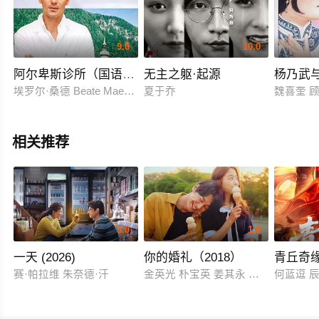
9.0
10.0
阿尔卑斯诊所（国语版）
无主之躯·起源
杨乃武
埃罗尔·桑德 Beate Maes Saskia Valenda
夏于乔
魏喜奎 
相关推荐
3.0
1.0
一天 (2026)
你的婚礼（2018）
青丘奇
赛·帕拉维 朱奈德·汗
金英光 朴宝英 姜其永 高圭弼 张成范
何蓝逗 