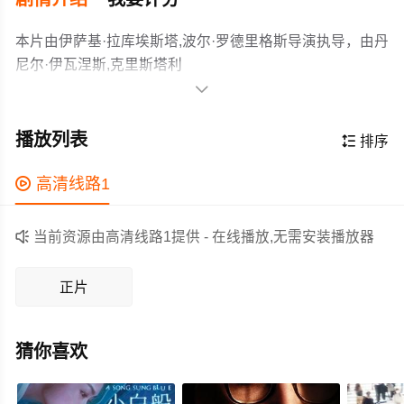
本片由伊萨基·拉库埃斯塔,波尔·罗德里格斯导演执导，由丹
尼尔·伊瓦涅斯,克里斯塔利
诺,Stéphanie,Magnin,Mafo,Chesco,Ruiz,Daniel,Molina,爱

德华多·雷洪,David,Alcalá,Fraile,等主演，故事情节跌岩起
It’s the late 1990s, and Granada indie music group Los
伏、扣人心弦，领广大剧情片爱好者和观众们都期待不
Planetas is about to record their third album. But with the
播放列表

排序
已。
band in turmoil, they find themselves on the brink of
success…or total destruction. Can they come together
作为一部 上映的剧情电影，在当期同类题材影片中具有一

高清线路1
against all odds or collapse in a ball of fire?
定的看点，在演员表现和剧情架构上也都有不错的亮点，
剧情紧凑，角色塑造鲜明，适合喜欢剧情类电影的观众观

当前资源由高清线路1提供 - 在线播放,无需安装播放器
看。
正片
猜你喜欢