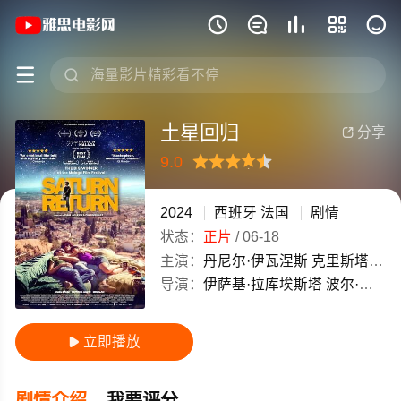
《土星回归》(2024)西班牙 / 法国西班







土星回归
分享

9.0
很差
较差
还行
推荐
力荐
2024
西班牙
法国
剧情
状态：
正片
/
06-18
主演：
丹尼尔·伊瓦涅斯
克里斯塔利诺
导演：
伊萨基·拉库埃斯塔
波尔·罗德里格斯
立即播放

剧情介绍
我要评分