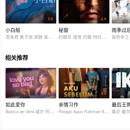
3.0
2.0
小白船
秘窗
雨季过
周美君 黄子琪 梁静 梁龙 刘莲姬 陆星 张新园 朱宏嘉 杜维瀚
约翰尼·德普 约翰·特托罗 玛丽亚·贝罗
高桥幸之
相关推荐
8.0
4.0
如此爱你
亲情习作
最后王
Bianca de Vera 威尔·阿什利·德莱昂
Ringgo Agus Rahman Bima Sena
桑尼·戴