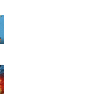
.0
agalde 桑迪亚哥·阿尔维努 埃斯佩兰萨·埃利普 Adrián Gámiz 索菲娅·冈萨雷斯 拉蒙·
科诺 艾米·帕夫拉特 Jeff Dye
.0