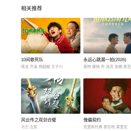
相关推荐
4.0
10间敢死队
永远心跳漏一拍(2026)
蒋龙 齐溪 杨超越 王子川
基特·康纳 乔·洛克 安娜·麦
1.0
风云传之双剑合璧
傀儡契约
马力 左航
克里斯托弗·普拉哈 莫里亚