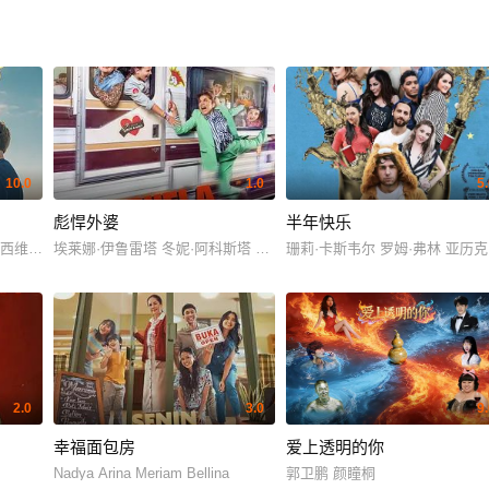
10.0
1.0
5
彪悍外婆
半年快乐
克西维尔·马
埃莱娜·伊鲁雷塔 冬妮·阿科斯塔 Gorka Aguinagalde Gorka Aguin
珊莉·卡斯韦尔 罗姆·弗林 亚历克西·
2.0
3.0
9
幸福面包房
爱上透明的你
Nadya Arina Meriam Bellina
郭卫鹏 颜瞳桐