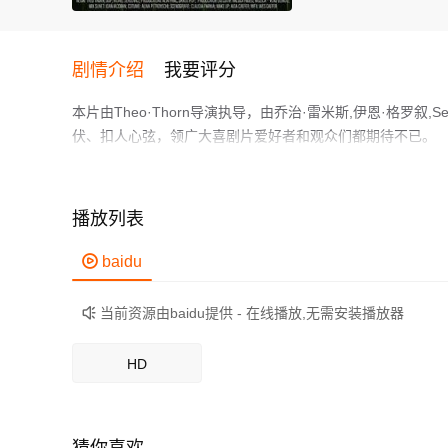
剧情介绍
我要评分
本片由Theo·Thorn导演执导，由乔治·雷米斯,伊恩·格罗叙,Sebast
伏、扣人心弦，领广大喜剧片爱好者和观众们都期待不已。
在一个奇特的小村庄的一场帕林卡酒节期间，一位外星战士不幸
结下了深厚情谊。他们一同对抗一位厌恶传统的警察，而格伦皮
作为一部 上映的喜剧电影，在当期同类题材影片中具有一定
播放列表
鲜明，适合喜欢喜剧类电影的观众观看。

baidu
当前资源由baidu提供 - 在线播放,无需安装播放器

HD