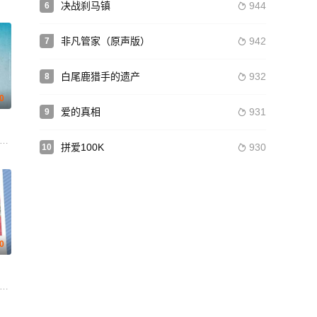
决战刹马镇
944
6

非凡管家（原声版）
942
7

白尾鹿猎手的遗产
932
8

.0
爱的真相
931
9

ie Kruse Jensen Astrid Juncher-Benzon Kari Lane Hugh Lehane Marcuz Jes
Smith Simon Britton Akanksha Vishwakarma Miguel Fish 吉滕德拉·赖 Onder S
关恰莱 Giancarlo 马克·莱昂纳蒂
拼爱100K
930
10

.0
 贾克琳·弗莱明 Jason Giuliano 劳伦斯·特纳 乔·克里斯特 贾斯婷·瓦
詹森·舒瓦兹曼 艾伦·王 萨特亚·布哈巴哈 马克·韦伯
 神田沙也加 滨田麻里 竹内力
黄子华