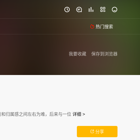





热门搜索

我要收藏
保存到浏览器
责和归属感之间左右为难，后来与一位
详细 >
分享
