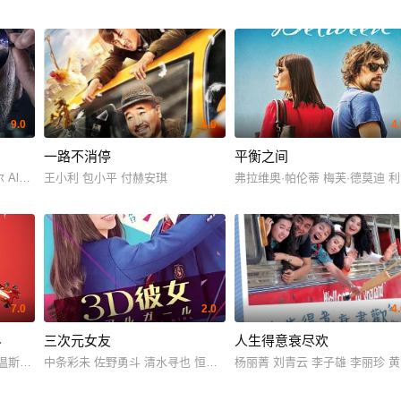
9.0
4.0
4
一路不消停
平衡之间
若 Bobby DeMuro Samuel Ting Graf Nathan Harrington Thorbjørn Hummel Amal
r Garcia Mirabel Stuart John Byrne Elton Tan Amro Mahmoud Tygorah 
王小利 包小平 付赫安琪
弗拉维奥·帕伦蒂 梅芙·德莫迪 利诺·
7.0
2.0
4
界
三次元女友
人生得意衰尽欢
·米伦 摩根·弗里曼 海迪·冯·帕利斯克 杰斐逊·布朗 克里斯·欧文斯 丽贝卡·彼得根
温斯特德 基南·卡尔金 克里斯·埃文斯 安娜·肯德里克 布兰登·罗斯 艾丽森·皮尔 
中条彩未 佐野勇斗 清水寻也 恒松祐里 上白石萌歌 优太朗 三浦贵大
杨丽菁 刘青云 李子雄 李丽珍 