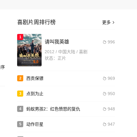
喜剧片周排行榜
更多

1
请叫我英雄
996

人
2012 / 中国大陆 / 喜剧
状态：正片
6.0
造
序
西贡保镖
969
2

点到为止
950
3

蚂蚁男孩2：红色愤怒的复仇
948
4

动作巨星
947
5
