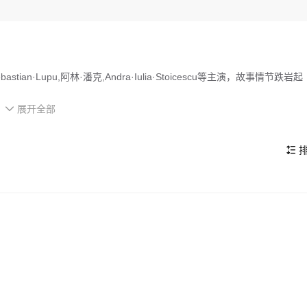
ian·Lupu,阿林·潘克,Andra·Iulia·Stoicescu等主演，故事情节跌岩起
展开全部
坠机迫降在此。他在职责和归属感之间左右为难，后来与一位名叫瓦西里的当地

托必须做出抉择：是毁灭，还是保护。
的看点，在演员表现和剧情架构上也都有不错的亮点，剧情紧凑，角色塑
排
