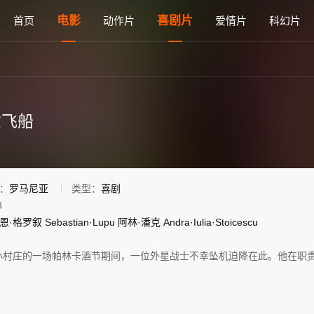
亚语高清电影免费在线观看 - 雅思电影网
电影
喜剧片
首页
动作片
爱情片
科幻片
空飞船
：
罗马尼亚
类型：
喜剧
3
恩·格罗叙
Sebastian·Lupu
阿林·潘克
Andra·Iulia·Stoicescu
小村庄的一场帕林卡酒节期间，一位外星战士不幸坠机迫降在此。他在职