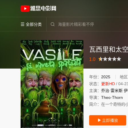
《瓦西里和太空飞船》(2025)罗马尼亚罗马尼
全部分类


瓦西里和太
很差
较差
还行
推荐
力荐
1.0
年份：
2025
地区
状态：
更新HD
/
04-2
主演：
乔治·雷米斯
伊
导演：
Theo·Thorn
简介：
在一个奇特的
立即播放
