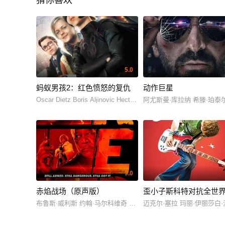
猜你喜欢
5.0
蚂蚁男孩2：红色愤怒的复仇
动作巨星
Oscar Dietz Boris Aljinovic Hector Brøgger Andersen 尼可拉斯·布
阿尤斯曼·库拉纳 希滕·珀泰尔 Alexande
9.0
赤焰战场（原声版）
歪小子斯科特对抗全世
布鲁斯·威利斯 约翰·马尔科维奇 玛丽-露易丝·帕克 卡尔·厄本 海伦
迈克尔·塞拉 玛丽·伊丽莎白·