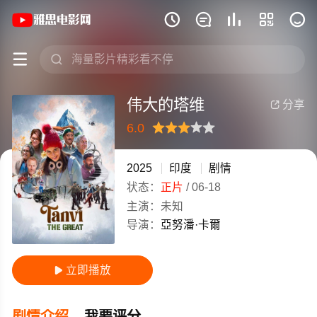
《伟大的塔维》(2025)印度印地语高清电







伟大的塔维
分享

6.0
很差
较差
还行
推荐
力荐
2025
印度
剧情
状态：
正片
/
06-18
主演：
未知
导演：
亞努潘·卡爾
立即播放

剧情介绍
我要评分