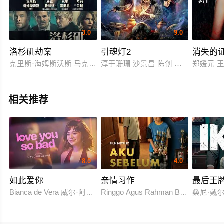
3.0
9.0
洛杉矶劫案
引魂灯2
消失的
克里斯·海姆斯沃斯 马克·鲁法洛 巴里·基奥恩 哈莉·贝瑞 莫妮卡·巴
淳于珊珊 沙景昌 陈创 苗海忠 施骏喆
郑媛元 
相关推荐
8.0
4.0
如此爱你
亲情习作
最后王
Bianca de Vera 威尔·阿什利·德莱昂
Ringgo Agus Rahman Bima Sena
桑尼·戴