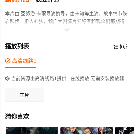
本片由,亞努潘·卡爾导演执导，由未知等主演，故事情节跌
岩起伏、扣人心弦，领广大剧情片爱好者和观众们都期待
不已。

《伟大的坦维》（Tanvi The Great）是一部2025年上映的
印地语剧情片，由阿努潘·凯尔执导，阿努潘·凯尔工作室和
播放列表

排序
印度国家电影发展公司（NFDC）联合出品。影片由阿努潘
·凯尔和伊恩·格伦主演。该片于2025年7月18日上映，反响
作为一部 上映的剧情电影，在当期同类题材影片中具有一

高清线路1
褒贬不一。
定的看点，在演员表现和剧情架构上也都有不错的亮点，
剧情紧凑，角色塑造鲜明，适合喜欢剧情类电影的观众观

当前资源由高清线路1提供 - 在线播放,无需安装播放器
看。
正片
猜你喜欢