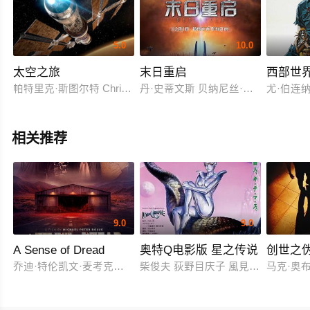
5.0
10.0
太空之旅
末日重启
西部世
帕特里克·斯图尔特 Chris Ferguson
丹·史蒂文斯 贝纳尼丝·玛尔洛 麦克·
尤·伯连纳
相关推荐
9.0
9.0
A Sense of Dread
奥特Q电影版 星之传说
创世之
乔迪·特伦凯文·麦考克尔虹膜
柴俊夫 荻野目庆子 風見しんご
马克·奥