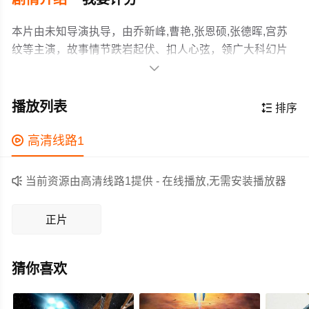
本片由未知导演执导，由乔新峰,曹艳,张恩硕,张德晖,宫苏
纹等主演，故事情节跌岩起伏、扣人心弦，领广大科幻片
爱好者和观众们都期待不已。

余书(乔新峰饰演)与梁澜(曹燕饰演)夫妇研发了革命性AI“超
心智脑”，旨在复原古生物生态。因儿子(张恩硕饰演)重病
播放列表

排序
急需资金，二人分道扬镳：梁澜与投资人何叔(张德晖饰演)
合作，将AI用于建造赛博机械乐园；余书则携子离开，坚
作为一部 上映的科幻电影，在当期同类题材影片中具有一

高清线路1
信技术不应沦为娱乐工具。多年后为救子，余书登岛交出
定的看点，在演员表现和剧情架构上也都有不错的亮点，
原始代码。不料程序遭窃，机械巨兽失控暴走。危机关
剧情紧凑，角色塑造鲜明，适合喜欢科幻类电影的观众观

当前资源由高清线路1提供 - 在线播放,无需安装播放器
头，何叔牺牲自我换取生机，余书夫妇最终联手重启初代
看。
代码，关闭系统，阻止灾难。离岛后，他们发现何叔留下
正片
的代码备份与医疗资源。儿子康复后，将这段经历写成小
说《未来之心》，见证科技、人性与爱的交织。
猜你喜欢