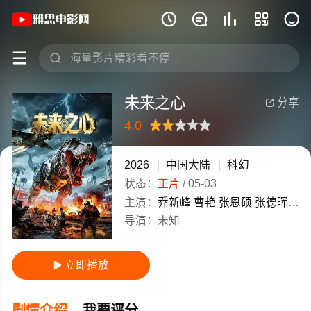
《未来之心》(2026)中国大陆普通话高







未来之心
分享

4.0
很差
较差
还行
推荐
力荐
2026
中国大陆
科幻
状态：
正片
/
05-03
主演：
乔新峰
曹艳
张恩硕
张德晖
宫
导演：
未知
立即播放

剧情介绍
我要评分