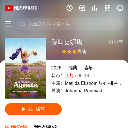
《我叫艾妮塔》(2026)瑞典瑞典语高清电







我叫艾妮塔
分享

7.0
很差
较差
还行
推荐
力荐
2026
瑞典
喜剧
状态：
正片
/
06-18
主演：
Matilda
Ekström
埃娃·梅兰德
克
导演：
Johanna
Runevad
立即播放

剧情介绍
我要评分