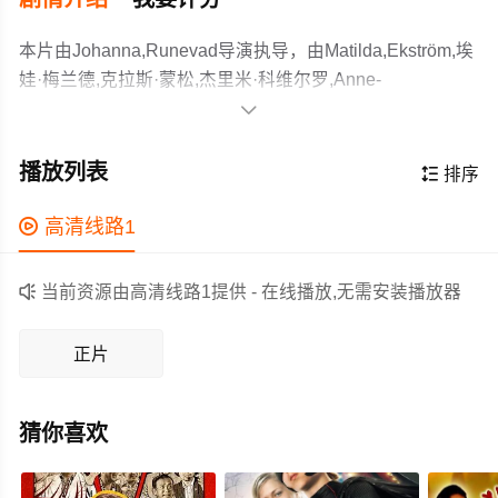
本片由Johanna,Runevad导演执导，由Matilda,Ekström,埃
娃·梅兰德,克拉斯·蒙松,杰里米·科维尔罗,Anne-
Marie,Ponsot,伯恩·谢尔曼等主演，故事情节跌岩起伏、扣

人心弦，领广大喜剧片爱好者和观众们都期待不已。
阿格内塔是个性格鲜明、风趣幽默的人，但这一点并不显
眼。她刚满49岁，孩子们都已离家，在交通部门的工作也
播放列表

排序
毫无起色，阿格内塔觉得自己像个隐形人。而她的丈夫却
找到了人生的意义：泡冰水澡，穿着昂贵的骑行装备飞
作为一部 上映的喜剧电影，在当期同类题材影片中具有一

高清线路1
驰。为了逃离乏味的日常生活，他们决定冒险一试。
定的看点，在演员表现和剧情架构上也都有不错的亮点，
剧情紧凑，角色塑造鲜明，适合喜欢喜剧类电影的观众观

当前资源由高清线路1提供 - 在线播放,无需安装播放器
看。
正片
猜你喜欢