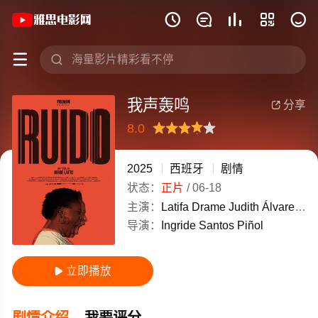
《我声轰鸣》(2025)西班牙西班牙语高







我声轰鸣
分享

8.0
很差
较差
还行
推荐
力荐
2025
西班牙
剧情
状态：
正片
/
06-18
主演：
Latifa
Drame
Judith
Álvarez
Sa
导演：
Ingride
Santos
Piñol
立即播放

剧情介绍
我要评分