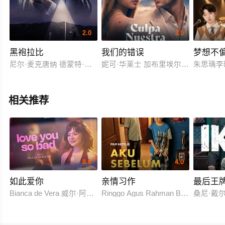
2.0
3.0
黑袍拉比
我们的错误
梦想不
尼尔·麦克唐纳 德蒙特·莫罗尼 克里斯托弗·洛伊德 阿隆娜·塔尔 梅赛德丝
妮可·华莱士 加布里埃尔·格瓦拉
朱思瑀李
相关推荐
8.0
4.0
如此爱你
亲情习作
最后王
Bianca de Vera 威尔·阿什利·德莱昂
Ringgo Agus Rahman Bima Sena
桑尼·戴