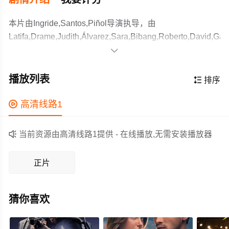
本片由Ingride,Santos,Piñol导演执导，由
Latifa,Drame,Judith,Álvarez,Sara,Bibang,Roberto,David,Gar
等主演，故事情节跌岩起伏、扣人心弦，领广大剧情片爱

好者和观众们都期待不已。
父亲去世后，拉蒂沉迷于说唱，梦想成为一名自由式说唱
歌手。然而，她的母亲并不支持她从事这个行业。拉蒂将
播放列表

排序
秘密地跟随朱迪训练，朱迪曾是一名说唱新星，但最终失
败。她们将一起努力，在这个圈子里闯出一番名堂。
作为一部 上映的剧情电影，在当期同类题材影片中具有一

高清线路1
定的看点，在演员表现和剧情架构上也都有不错的亮点，
剧情紧凑，角色塑造鲜明，适合喜欢剧情类电影的观众观

当前资源由高清线路1提供 - 在线播放,无需安装播放器
看。
正片
猜你喜欢