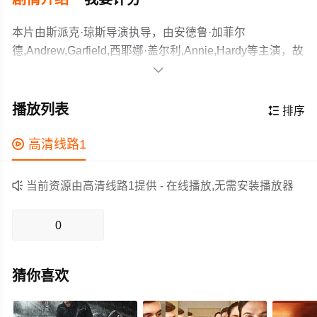
本片由斯派克·琼斯导演执导，由安德鲁·加菲尔
德,Andrew,Garfield,西耶娜·盖尔利,Annie,Hardy等主演，故
事情节跌岩起伏、扣人心弦，领广大剧情片爱好者和观众

们都期待不已。
一个讲述机器人之间的爱情短片。孤僻木讷的男机器
人（安德鲁·加菲尔德 Andrew Garfield饰）原本过着井井有
播放列表

排序
条却一成不变的独居生活，直到遇见了热情性感的女机器
人（西耶娜·盖尔利 Sienna Guillory饰），爱情的火花被瞬
作为一部 上映的剧情电影，在当期同类题材影片中具有一

高清线路1
间点燃了。
定的看点，在演员表现和剧情架构上也都有不错的亮点，
剧情紧凑，角色塑造鲜明，适合喜欢剧情类电影的观众观

当前资源由高清线路1提供 - 在线播放,无需安装播放器
看。
0
猜你喜欢