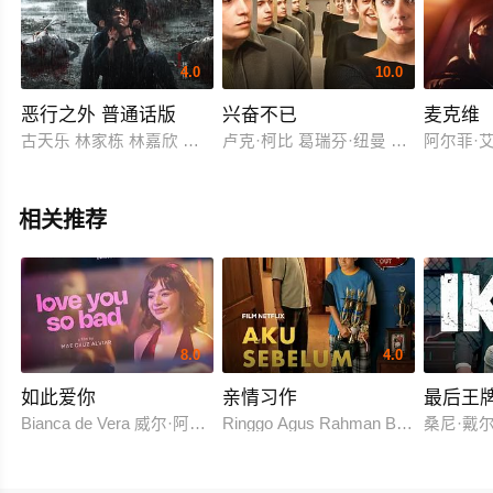
4.0
10.0
恶行之外 普通话版
兴奋不已
麦克维
古天乐 林家栋 林嘉欣 张继聪 王敏奕 车婉婉 孙佳君 林家熙 杨偲
卢克·柯比 葛瑞芬·纽曼 蓓尔·波利 尼克·罗宾森 艾娃·
阿尔菲·艾
相关推荐
8.0
4.0
如此爱你
亲情习作
最后王
Bianca de Vera 威尔·阿什利·德莱昂
Ringgo Agus Rahman Bima Sena
桑尼·戴