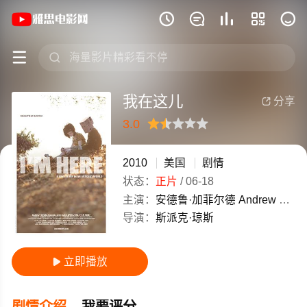
《我在这儿》(2010)美国英语高清电影免







我在这儿
分享

3.0
很差
较差
还行
推荐
力荐
2010
美国
剧情
状态：
正片
/
06-18
主演：
安德鲁·加菲尔德
Andrew
Garfi
导演：
斯派克·琼斯
立即播放

剧情介绍
我要评分