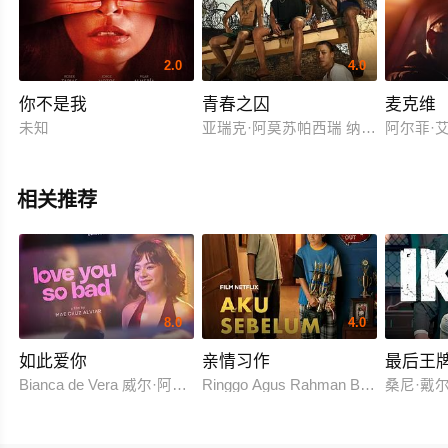
2.0
4.0
你不是我
青春之囚
麦克维
未知
亚瑞克·阿莫苏帕西瑞 纳特·奇查理 
阿尔菲·艾
相关推荐
8.0
4.0
如此爱你
亲情习作
最后王
Bianca de Vera 威尔·阿什利·德莱昂
Ringgo Agus Rahman Bima Sena
桑尼·戴