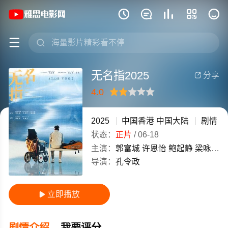
《无名指2025》(2025)中国香港 / 







无名指2025
分享

4.0
很差
较差
还行
推荐
力荐
2025
中国香港
中国大陆
剧情
状态：
正片
/
06-18
主演：
郭富城
许恩怡
鲍起静
梁咏琪
导演：
孔令政
立即播放

剧情介绍
我要评分