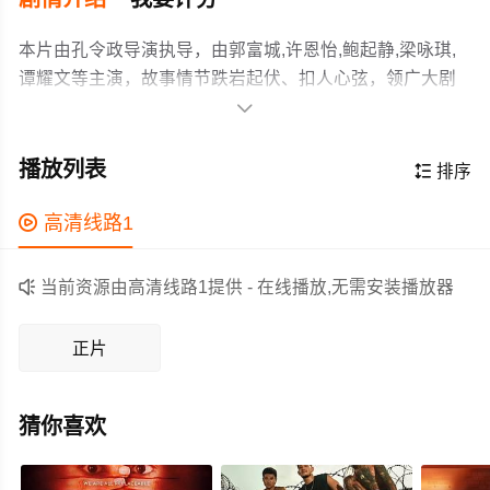
本片由孔令政导演执导，由郭富城,许恩怡,鲍起静,梁咏琪,
谭耀文等主演，故事情节跌岩起伏、扣人心弦，领广大剧
情片爱好者和观众们都期待不已。

前壁球冠军邓叔彦（郭富城 饰）与妻子杨静娴（梁咏琪
饰）原本拥有幸福家庭，但女儿邓辞（许恩怡 饰）幼年确
播放列表

排序
诊肌肉萎缩症、年迈的母亲（鲍起静 饰）确诊癌症，家庭
遭逢巨变。
作为一部 上映的剧情电影，在当期同类题材影片中具有一

高清线路1
定的看点，在演员表现和剧情架构上也都有不错的亮点，
剧情紧凑，角色塑造鲜明，适合喜欢剧情类电影的观众观

当前资源由高清线路1提供 - 在线播放,无需安装播放器
看。
正片
猜你喜欢