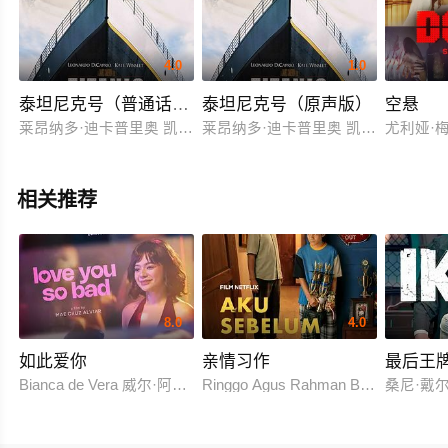
4.0
1.0
泰坦尼克号（普通话版）
泰坦尼克号（原声版）
空悬
莱昂纳多·迪卡普里奥 凯特·温斯莱特 比利·赞恩 凯西·贝茨 弗兰西
莱昂纳多·迪卡普里奥 凯特·温斯莱特 
尤利娅·梅尔
相关推荐
8.0
4.0
如此爱你
亲情习作
最后王
Bianca de Vera 威尔·阿什利·德莱昂
Ringgo Agus Rahman Bima Sena
桑尼·戴