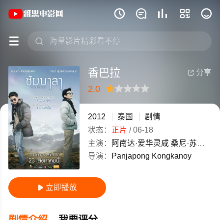
《香巴拉》(2012)泰国泰语高清电影免费







香巴拉
分享

2.0
很差
较差
还行
推荐
力荐
2012
泰国
剧情
状态：
正片
/
06-18
主演：
阿南达·爱华灵咸
桑尼·苏瓦美塔农
导演：
Panjapong
Kongkanoy
立即播放

剧情介绍
我要评分