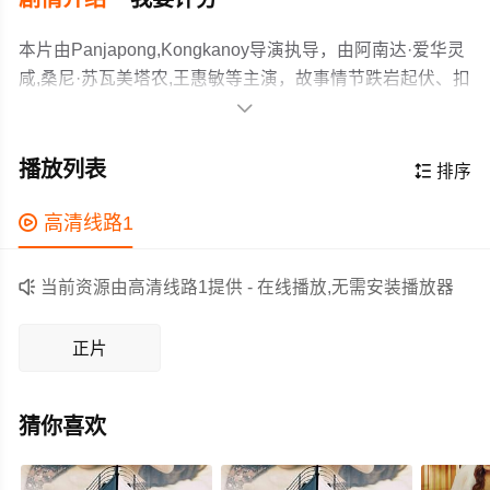
本片由Panjapong,Kongkanoy导演执导，由阿南达·爱华灵
咸,桑尼·苏瓦美塔农,王惠敏等主演，故事情节跌岩起伏、扣
人心弦，领广大剧情片爱好者和观众们都期待不已。

香巴拉,指的是藏语的乌托邦世界。一对兄弟拥有不同的看
法和爱情观,在经历一趟生命的旅程-西藏之旅后,洗涤了心灵
播放列表

排序
并改变了他们的人生观。
作为一部 上映的剧情电影，在当期同类题材影片中具有一

高清线路1
定的看点，在演员表现和剧情架构上也都有不错的亮点，
剧情紧凑，角色塑造鲜明，适合喜欢剧情类电影的观众观

当前资源由高清线路1提供 - 在线播放,无需安装播放器
看。
正片
猜你喜欢