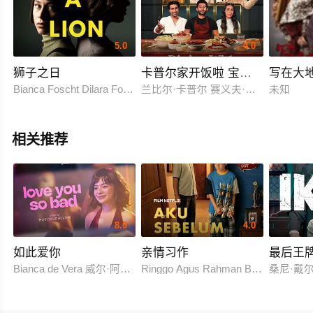
5.0
4.0
狮子之日
卡普尔家开饭啦 宝莱坞第一家庭
写在大
Bianca Foscht Dilara Foscht
兰比尔·卡普尔 赛义夫·阿里·汗 卡琳娜·卡
未知
相关推荐
8.0
4.0
如此爱你
亲情习作
最后王
Bianca de Vera 威尔·阿什利·德莱昂
Ringgo Agus Rahman Bima Sena
桑尼·戴