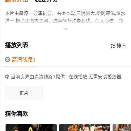
本片由森淳一导演执导，由桥本爱,三浦贵大,松冈茉优,温水
洋一,桐岛加恋等主演，故事情节跌岩起伏、扣人心弦，领
广大剧情片爱好者和观众们都期待不已。

平凡女孩市子（桥本爱 饰）自幼生长在位于日本东北地区
的村庄小森。这里远离都市的喧嚣和浮躁，为青山绿水所
播放列表

排序
环绕，俨然一个幽静怡然的世外桃源。村民们日出而作，
日落而息，依靠一双勤劳的双手经营渺小却舒适的生活，
作为一部 上映的剧情电影，在当期同类题材影片中具有一

高清线路1
与世无争。市子曾经前往东京闯荡，只不过她终究无法适
定的看点，在演员表现和剧情架构上也都有不错的亮点，
应都市快节奏的步伐，最终回到了妈妈早已不在的老宅。
剧情紧凑，角色塑造鲜明，适合喜欢剧情类电影的观众观

当前资源由高清线路1提供 - 在线播放,无需安装播放器
童年时妈妈福子利用山川田野各种食材做出胡乱命名的美
看。
食，实心眼的市子在感叹受骗之余，也将美好的回忆留在
正片
了味蕾深处。仿佛遵循着母亲的步伐，她将对故乡的热爱
融入了美食的烹制中。在朋友佑太（三浦贵大 饰）和吉子
（松冈茉优 饰）的环绕下，享受着无忧无虑的人生……
猜你喜欢
本片根据五十岚大介的漫画改编。