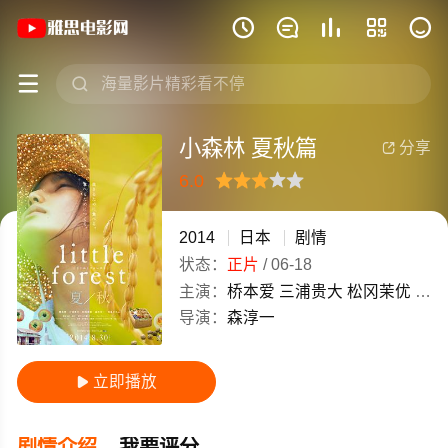
《小森林 夏秋篇》(2014)日本日语高清







小森林 夏秋篇
分享

6.0
很差
较差
还行
推荐
力荐
2014
日本
剧情
状态：
正片
/
06-18
主演：
桥本爱
三浦贵大
松冈茉优
温水
导演：
森淳一
立即播放

剧情介绍
我要评分