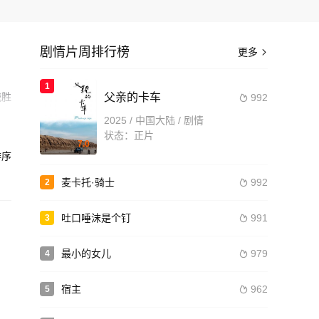
剧情片周排行榜
更多

1
战胜
父亲的卡车
992

2025 / 中国大陆 / 剧情
造
状态：正片
7.0
序
麦卡托·骑士
992
2

吐口唾沫是个钉
991
3

最小的女儿
979
4

宿主
962
5
