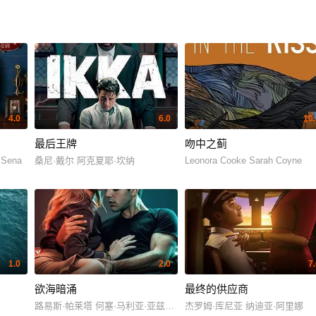
4.0
6.0
10.
最后王牌
吻中之蓟
 Sena
桑尼·戴尔 阿克夏耶·坎纳
Leonora Cooke Sarah Coyne
1.0
2.0
7
欲海暗涌
最终的供应商
路易斯·帕莱塔 何塞·马利亚·亚兹皮克
杰罗姆·库尼亚 纳迪亚·阿里娜