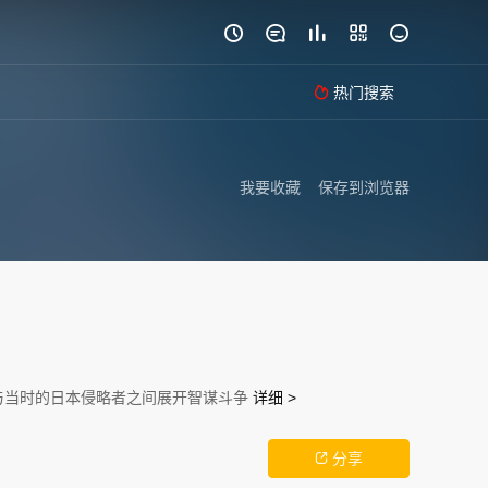





热门搜索

我要收藏
保存到浏览器
与当时的日本侵略者之间展开智谋斗争
详细 >
分享
