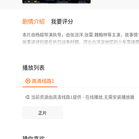
剧情介绍
我要评分
本片由杨超导演执导，由张淙洋,张雷,魏翰林等主演，故事
故事讲述的是在抗日战争时期，河北白洋淀地区的少年英雄
鬼子的故事。
作为一部 上映的剧情电影，在当期同类题材影片中具有一定
鲜明，适合喜欢剧情类电影的观众观看。
播放列表

高清线路1
当前资源由高清线路1提供 - 在线播放,无需安装播放器

正片