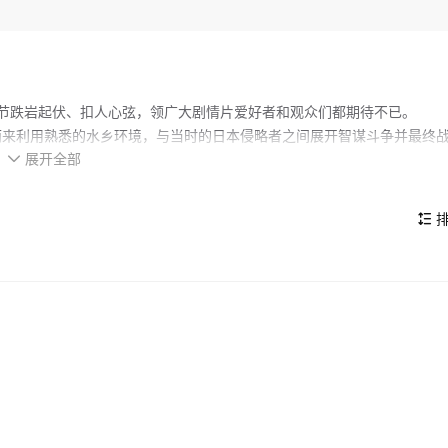
情节跌岩起伏、扣人心弦，领广大剧情片爱好者和观众们都期待不已。
雨来利用熟悉的水乡环境，与当时的日本侵略者之间展开智谋斗争并最终
展开全部

的看点，在演员表现和剧情架构上也都有不错的亮点，剧情紧凑，角色塑
排
