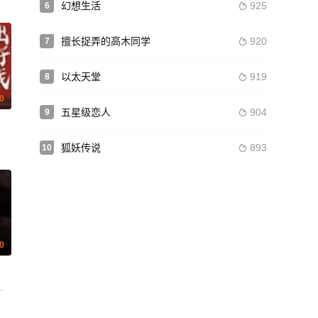
幻想生活
925
6

擅长捉弄的高木同学
920
7

以太天堂
919
8

.0
五星级恋人
904
9

狐妖传说
893
10

.0
阿尔
威廉姆斯 多米尼克·库珀 裴淳华 马修·比尔德 艾玛·汤普森 莎莉·霍金斯 詹姆斯·
gnacio Gadano 西蒙·亨普 瓦伦蒂娜·泽内雷