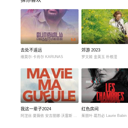
猜你喜欢
5.0
去处不遥远
郊游 2023
维莫尔·卡肖尔 KARUNAS
罗文姬 金英玉 朴根滢
10.0
我这一辈子2024
红色房间
阿涅丝·夏薇依 安吉丽娜·沃雷斯 爱德华·苏皮斯 伊莎贝尔·冈德列 
茱丽叶·葛烈必 Laurie Babi