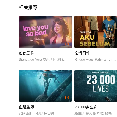
相关推荐
8.0
如此爱你
亲情习作
Bianca de Vera 威尔·阿什利·德莱昂
Ringgo Agus Rahman Bima
8.0
血腥鲨港
23 000条生命
弗朗西斯卡·伊斯特伍德
路易斯·霍夫曼 玛拉·昂德