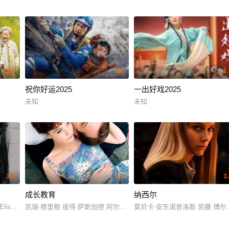
5.0
8.0
1
祝你好运2025
一出好戏2025
未知
未知
3.0
6.0
3
成长教育
纳西尔
薇拉莉·邓泽里 洛朗特·卡普洛托 埃马努埃尔·萨兰热 菲烈·卡特林 马克桑斯·蒂
n Elisabeth Locas 马克斯韦尔·麦卡比-洛克斯
凯瑞·穆里根 彼得·萨斯加德 阿尔弗雷德·莫里纳 卡拉·西摩 奥莉维亚·
莫尼卡·安东诺普洛斯 凯撒·博尔东 I