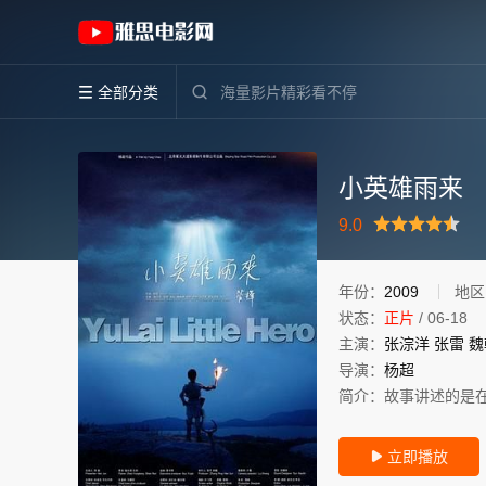
《小英雄雨来》(2009)中国大陆汉语普通话高
全部分类


小英雄雨来
很差
较差
还行
推荐
力荐
9.0
年份：
2009
地区
状态：
正片
/
06-18
主演：
张淙洋
张雷
魏
导演：
杨超
简介：
故事讲述的是
立即播放
