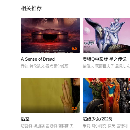
相关推荐
9.0
A Sense of Dread
奥特Q电影版 星之传说
乔迪·特伦凯文·麦考克尔虹膜
柴俊夫 荻野目庆子 風見し
3.0
后室
超级少女(2026)
切瓦特·埃加福 雷娜特·赖因斯夫 芬恩·本尼特
米莉·阿尔柯克 伊芙·雷德利