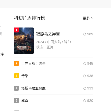
科幻片周排行榜
更多

兰
1
奥
寂静岛之异兽
989

尔,
2024 / 中国大陆 / 科幻
期待
帕
状态：正片
7.0
海
序
妻
着
造
世界大战：袭击
945
2

传染
938
3

塔斯马尼亚恶魔
933
4

成真
920
5
