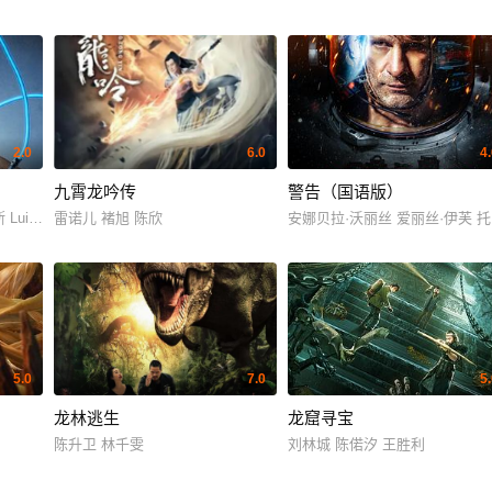
2.0
6.0
4
九霄龙吟传
警告（国语版）
s Fernando Peña Marius Biegai 乔瓦娜·扎卡里亚斯
雷诺儿 褚旭 陈欣
安娜贝拉·沃丽丝 爱丽丝·伊芙 托
5.0
7.0
5
龙林逃生
龙窟寻宝
陈升卫 林千雯
刘林城 陈偌汐 王胜利