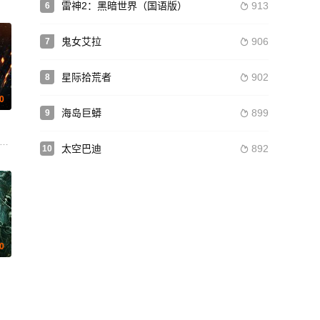
雷神2：黑暗世界（国语版）
913
6

鬼女艾拉
906
7

星际拾荒者
902
8

.0
海岛巨蟒
899
9

马斯·简 亚历克斯·帕蒂弗 鲁伯特·艾弗雷特 帕特里克·施瓦辛格 夏洛特·勒·邦 
太空巴迪
892
10

.0