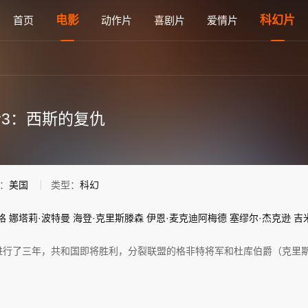
英语高清电影免费在线观看 - 雅思电影网
电影
科幻片
首页
动作片
喜剧片
爱情片
3：西斯的复仇
：
美国
类型：
科幻
格
娜塔莉·波特曼
海登·克里斯滕森
伊恩·麦克迪阿梅德
塞缪尔·杰克逊
吉
行了三年，共和国即将胜利，分裂联盟的格非特将军和杜库伯爵（克里斯托弗•李 