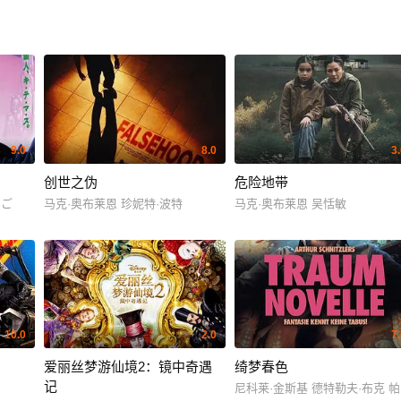
9.0
8.0
3
创世之伪
危险地带
んご
马克·奥布莱恩 珍妮特·波特
马克·奥布莱恩 吴恬敏
10.0
2.0
7
爱丽丝梦游仙境2：镜中奇遇
绮梦春色
记
尼科莱·金斯基 德特勒夫·布克 帕特里克·莫勒肯 Ni