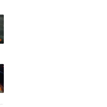
.0
.0
ke·Martens 布鲁诺·艾隆 Nicole·Nagel Laurine·Price Katharina·Gerhardt Rod