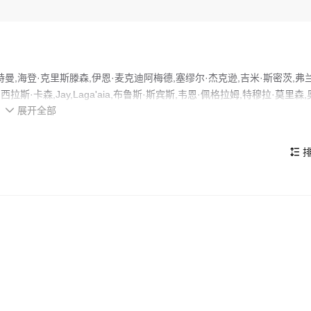
曼,海登·克里斯滕森,伊恩·麦克迪阿梅德,塞缪尔·杰克逊,吉米·斯密茨,弗
斯·卡森,Jay,Laga'aia,布鲁斯·斯宾斯,韦恩·佩格拉姆,特穆拉·莫里森,
展开全部
,乔尔·埃哲顿,邦妮·皮耶斯,艾米·爱伦,Graeme,Blundell,特丽莎·诺贝

陈,丽纳·欧等主演，故事情节跌岩起伏、扣人心弦，领广大科幻片爱好者和观众们都
杜库伯爵（克里斯托弗•李 Christopher Lee 饰）劫持议会首相
武士欧比-旺•肯诺比（伊万•麦克格雷格 Ewan McGregor 饰）和阿纳金（
排

老院命前去营救，阿纳金杀死杜库伯爵救出帕尔帕庭，但格非特将军逃匿。阿纳金梦见
）将死于难产，困惑中求助于帕尔帕庭，后者趁此机会离间阿纳金与绝地长老院。随
的看点，在演员表现和剧情架构上也都有不错的亮点，剧情紧凑，角色塑
民主的阴谋逐渐展开。