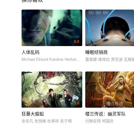
猜你喜欢
5.0
人体乱码
睡眠经销商
Michael Eklund Karoline Herfurth Tómas Lemarquis
蕾奥娜·维埃拉 贾克波·瓦格斯 Lui
3.0
狂暴大蜈蚣
楼兰传说：幽灵军队
余非凡 张悦楠 杜季祥 安于晴
付赫安琪 柯国庆