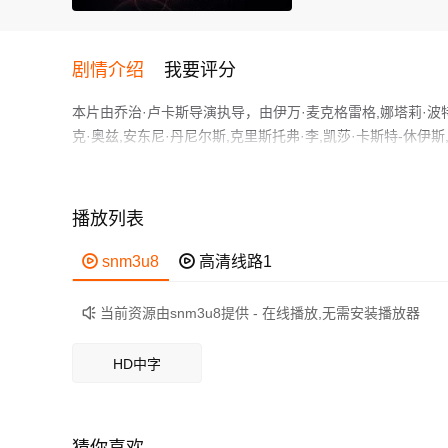
剧情介绍
我要评分
本片由乔治·卢卡斯导演执导，由伊万·麦克格雷格,娜塔莉·波特
克·奥兹,安东尼·丹尼尔斯,克里斯托弗·李,凯莎·卡斯特-休伊斯,西拉
利弗·福德·戴维斯,阿梅德·贝斯特,杰米·布洛奇,肯尼·贝克,彼德·梅犹
克劳迪娅·卡万,Keira,Wingate,吉娜薇·欧瑞丽,奇·
克隆战争已经进行了三年，共和国即将胜利，分裂联盟的格非特将军和
不已。
尔帕庭（伊恩·迈克蒂安米德Ian McDiarmid 饰）潜逃，绝地
播放列表
登·克里斯滕森 Hayden Christensen 饰）奉长
子阿米达拉（娜塔丽·波特曼 Natalie Portman 饰
作为一部 上映的科幻电影，在当期同类题材影片中具有一定

snm3u8

高清线路1
阿纳金向帕尔帕庭的靠拢，一场针对绝地武士与其所捍卫之
鲜明，适合喜欢科幻类电影的观众观看。
当前资源由snm3u8提供 - 在线播放,无需安装播放器

HD中字