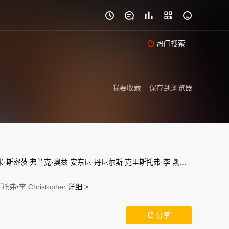





热门搜索

我要收藏
保存到浏览器
米·斯密茨
弗兰克·奥兹
安东尼·丹尼尔斯
克里斯托弗·李
凯莎·卡斯特-休伊斯
Christopher
详细 >
分享
