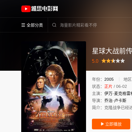
《星球大战前传3：西斯的复仇》(2005)美国
全部分类


星球大战前传
很差
较差
还行
推荐
力荐
5.0
年份：
2005
地区
状态：
正片
/
06-02
主演：
伊万·麦克格雷
导演：
乔治·卢卡斯
简介：
克隆战争已经进
立即播放
