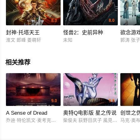
8.0
8.0
封神·托塔天王
怪兽2：史前异种
欲念游
淮文 郎峰 姜萌轩
未知
郭涛 张子
相关推荐
9.0
9.0
A Sense of Dread
奥特Q电影版 星之传说
创世之
乔迪·特伦凯文·麦考克尔虹膜
柴俊夫 荻野目庆子 風見しんご
马克·奥