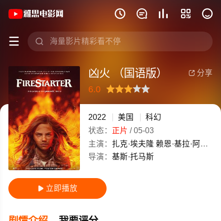
《凶火 （国语版）》(2022)美国高清电







凶火 （国语版）
分享

6.0
很差
较差
还行
推荐
力荐
2022
美国
科幻
状态：
正片
/
05-03
主演：
扎克·埃夫隆
赖恩·基拉·阿姆斯特朗
导演：
基斯·托马斯
立即播放

剧情介绍
我要评分