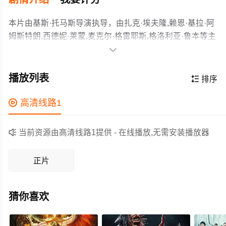
本片由基斯·托马斯导演执导，由扎克·埃夫隆,赖恩·基拉·阿
姆斯特朗,西德妮·莱蒙,麦克尔·格雷耶斯,格洛利亚·鲁本等主
演，故事情节跌岩起伏、扣人心弦，领广大科幻片爱好者

和观众们都期待不已。
一对通过实验获得超能力的夫妻生下一个能遭纵火焰的女
儿，Charlie（赖恩·基拉·阿姆斯特朗 饰演），从此便开始
播放列表

排序
逃避联邦秘密特工的追查，他们想让Charlie的超能力为己
所用。Charlie要逐渐学会控制自己的能力，也要依赖它保
作为一部 上映的科幻电影，在当期同类题材影片中具有一

高清线路1
护自己与家庭……
定的看点，在演员表现和剧情架构上也都有不错的亮点，
剧情紧凑，角色塑造鲜明，适合喜欢科幻类电影的观众观

当前资源由高清线路1提供 - 在线播放,无需安装播放器
看。
正片
猜你喜欢