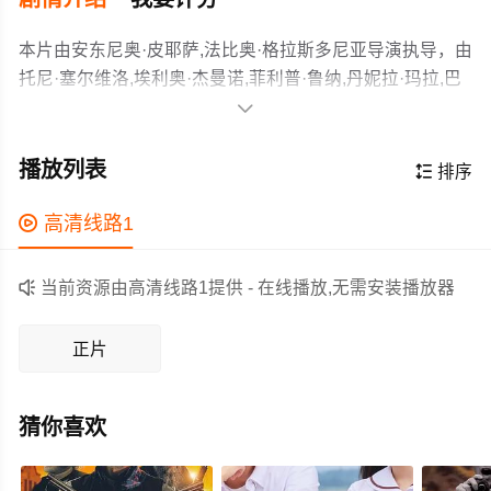
本片由安东尼奥·皮耶萨,法比奥·格拉斯多尼亚导演执导，由
托尼·塞尔维洛,埃利奥·杰曼诺,菲利普·鲁纳,丹妮拉·玛拉,巴
博拉·伯布洛瓦,福斯托·鲁索·阿莱西,安东尼娅·特波,托马索·

拉尼奥,罗伯托·德·弗朗西斯科,Giuseppe,Tantillo,贝蒂·佩德
“在意大利丰富的犯罪历史中，马蒂奥·梅西纳·德纳罗和他
拉兹,Rosario,Palazzolo,文森佐·费雷拉,Maurizio,Marchetti,
的30年销声匿迹是独一无二的，”导演们坚持说，“多年来的
播放列表

排序
吉安卢卡·扎卡里亚,Lucio,Patanè等主演，故事情节跌岩起
调查和报道中透露出的细节，让我们有机会深入了解他神
伏、扣人心弦，领广大剧情片爱好者和观众们都期待不
秘的性格，并揭示他隐身存在所培育的广泛关系网络。在
作为一部 上映的剧情电影，在当期同类题材影片中具有一

高清线路1
已。
我们的电影中，在理性的沉睡中追逐梦想的人们，最终都
定的看点，在演员表现和剧情架构上也都有不错的亮点，
陷入了悲剧而荒谬的噩梦之中。”
剧情紧凑，角色塑造鲜明，适合喜欢剧情类电影的观众观

当前资源由高清线路1提供 - 在线播放,无需安装播放器
看。
正片
猜你喜欢