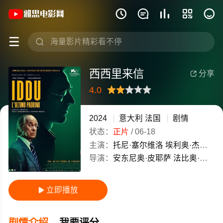
《西西里来信》(2024)意大利 / 法国







西西里来信
分享

4.0
很差
较差
还行
推荐
力荐
2024
意大利
法国
剧情
状态：
正片
/
06-18
主演：
托尼·塞尔维洛
埃利奥·杰曼诺
导演：
安东尼奥·皮耶萨
法比奥·格拉斯多尼亚
立即播放

剧情介绍
我要评分