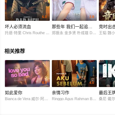
6.0
3.0
坏人必须流血
那些年 我们一起追的女孩 韩版
竞时出
托德·特里 Chris Routhe 亚历珊德拉‧瑞秋·拉贝 查德·迈克尔·墨瑞 布鲁斯
郑振永 金多贤 朴成雄 Demian 李敏九 金
王韬 魏
相关推荐
8.0
4.0
如此爱你
亲情习作
最后王
Bianca de Vera 威尔·阿什利·德莱昂
Ringgo Agus Rahman Bima Sena
桑尼·戴