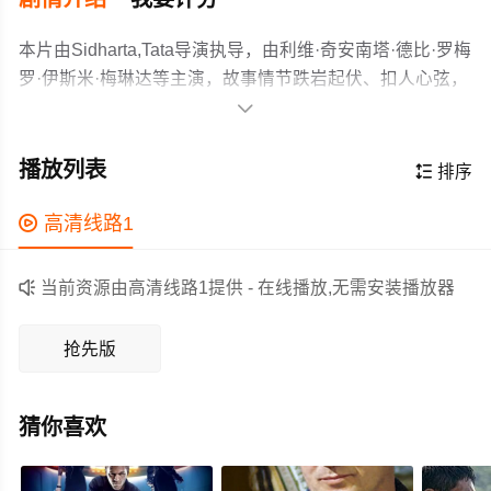
本片由Sidharta,Tata导演执导，由利维·奇安南塔·德比·罗梅
罗·伊斯米·梅琳达等主演，故事情节跌岩起伏、扣人心弦，
领广大动作片爱好者和观众们都期待不已。

一部当地语言的动作片，其中一名前武术运动员必须面对
一个高利贷网络，以拯救她的弟弟，她弟弟被困在网上赌
播放列表

排序
博债务中，并冒着家人的安全风险。
作为一部 上映的动作电影，在当期同类题材影片中具有一

高清线路1
定的看点，在演员表现和剧情架构上也都有不错的亮点，
剧情紧凑，角色塑造鲜明，适合喜欢动作类电影的观众观

当前资源由高清线路1提供 - 在线播放,无需安装播放器
看。
抢先版
猜你喜欢