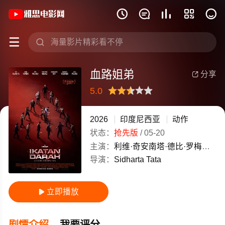
《血路姐弟》(2026)印度尼西亚印尼语







血路姐弟
分享

5.0
很差
较差
还行
推荐
力荐
2026
印度尼西亚
动作
状态：
抢先版
/
05-20
主演：
利维·奇安南塔·德比·罗梅罗·伊斯米·梅琳达
导演：
Sidharta
Tata
立即播放

剧情介绍
我要评分