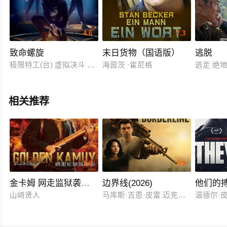
4.6
7.3
致命螺旋
末日货物（国语版）
逃脱
极限特工(台) 虚拟决斗 Spiral
海茵茨 ·霍尼格
逃走 绝地逃
相关推荐
2.0
9.0
金卡姆 网走监狱袭击篇
边界线(2026)
他们的
山崎贤人
马库斯·吉恩·皮雷 迈克尔·约翰·斯坦
温德尔·