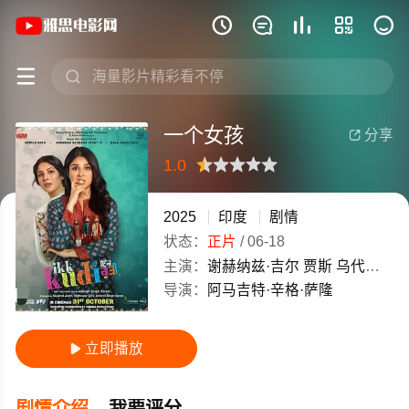
《一个女孩》(2025)印度旁遮普语高清电







一个女孩
分享

1.0
很差
较差
还行
推荐
力荐
2025
印度
剧情
状态：
正片
/
06-18
主演：
谢赫纳兹·吉尔
贾斯
乌代比尔·桑杜
导演：
阿马吉特·辛格·萨隆
立即播放

剧情介绍
我要评分