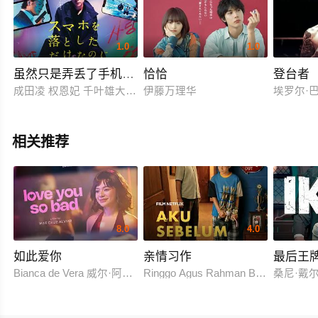
1.0
1.0
虽然只是弄丢了手机 最终章 最后的黑客游戏
恰恰
登台者
成田凌 权恩妃 千叶雄大 井浦新 田中圭 白石麻衣 原田泰造 大谷
伊藤万理华
埃罗尔·巴宝
相关推荐
8.0
4.0
如此爱你
亲情习作
最后王
Bianca de Vera 威尔·阿什利·德莱昂
Ringgo Agus Rahman Bima Sena
桑尼·戴