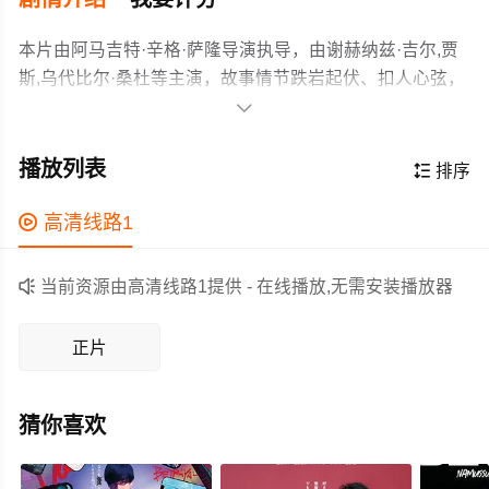
本片由阿马吉特·辛格·萨隆导演执导，由谢赫纳兹·吉尔,贾
斯,乌代比尔·桑杜等主演，故事情节跌岩起伏、扣人心弦，
领广大剧情片爱好者和观众们都期待不已。

在一个从未有人找到合适伴侣的家庭里，西米的包办婚姻
被视为新的开始。然而，就在婚礼前几天，她开始对魅力
播放列表

排序
十足的未婚夫产生一些疑虑。为了不让家族的悲剧重演，
她开始深入调查他的过去。她发现的一切将让她对爱情、
作为一部 上映的剧情电影，在当期同类题材影片中具有一

高清线路1
信任，以及她曾经梦想的未来产生质疑。加入西米的行
定的看点，在演员表现和剧情架构上也都有不错的亮点，
列，踏上一段充满欢笑、意想不到的旅程，体验跌宕起伏
剧情紧凑，角色塑造鲜明，适合喜欢剧情类电影的观众观

当前资源由高清线路1提供 - 在线播放,无需安装播放器
的剧情，每一个答案都将引出新的疑问。
看。
正片
猜你喜欢