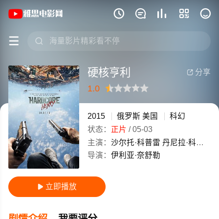
《硬核亨利》(2015)俄罗斯 / 美国英语







硬核亨利
分享

1.0
很差
较差
还行
推荐
力荐
2015
俄罗斯
美国
科幻
状态：
正片
/
05-03
主演：
沙尔托·科普雷
丹尼拉·科兹洛夫斯基
导演：
伊利亚·奈舒勒
立即播放

剧情介绍
我要评分