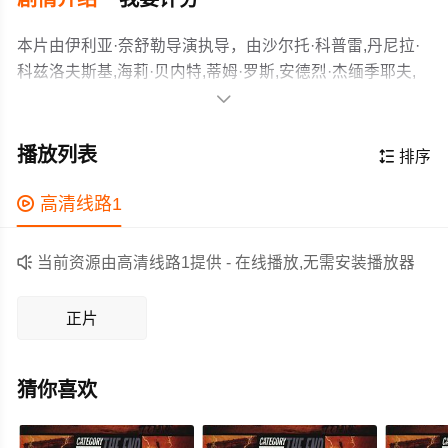
本片由伊利亚·奈舒勒导演执导，由沙尔托·科普雷,丹尼拉·
科兹洛夫斯基,海莉·贝内特,蒂姆·罗斯,安德烈·杰缅季耶夫,
斯维特兰娜··乌斯蒂诺娃,达雅·查库莎,赛勒斯·阿诺德,威尔·

斯图尔特,伊利亚·奈舒勒等主演，故事情节跌岩起伏、扣人
亨利（伊利亚·奈舒勒 Ilya Naishuller 饰）在某场事故中失
心弦，领广大科幻片爱好者和观众们都期待不已。
去了记忆，连自己的名字都不记得了，他只知道眼前的这
播放列表

排序
个美丽的女人艾斯戴尔（海莉·贝内特 Haley Bennett 饰）
是自己的妻子。然而很快，艾斯戴尔就被一个名叫阿康
作为一部 上映的科幻电影，在当期同类题材影片中具有一

高清线路1
（丹尼拉·科兹洛夫斯基 Danila Kozlovskiy 饰）的男人给绑
定的看点，在演员表现和剧情架构上也都有不错的亮点，
架了。
剧情紧凑，角色塑造鲜明，适合喜欢科幻类电影的观众观

当前资源由高清线路1提供 - 在线播放,无需安装播放器
看。
正片
猜你喜欢