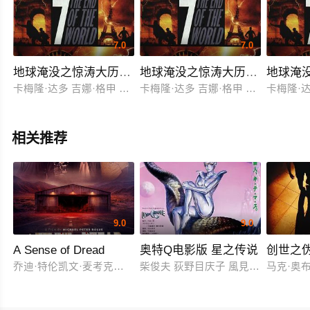
7.0
7.0
地球淹没之惊涛大历险（原声版）下
地球淹没之惊涛大历险（原声版
地球淹
卡梅隆·达多 吉娜·格申 莎侬·多赫提 兰迪·奎德 罗伯特·瓦格纳 
卡梅隆·达多 吉娜·格申 莎侬·多赫提 
卡梅隆·达
相关推荐
9.0
9.0
A Sense of Dread
奥特Q电影版 星之传说
创世之
乔迪·特伦凯文·麦考克尔虹膜
柴俊夫 荻野目庆子 風見しんご
马克·奥