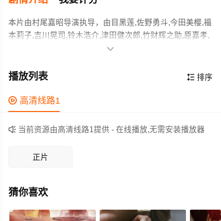
本片由村尾嘉昭导演执导，由目黑莲,佐野勇斗,今田美樱,福
本莉子,吉川晃司,铃木浩介,津田健次郎,竹财辉之助,原嘉孝,
あかせあかり,国村隼,石桥凌,宍户佑名,田边诚一等主演，

故事情节跌岩起伏、扣人心弦，领广大剧情片爱好者和观
本片改编自同名人气漫画，讲述我行我素的男人和笨拙的
众们都期待不已。
工程师这两个性格截然相反的青年白手起家，以赚1兆美元
播放列表

排序
为目标而得到整个世界的故事。目黑饰演的沟通能力出众
的主人公阿阳，他是受所有人欢迎，却也是一个会使用恶
作为一部 上映的剧情电影，在当期同类题材影片中具有一

高清线路1
劣手段达成目标的野心家。佐野勇斗饰演与阿阳搭档的阿
定的看点，在演员表现和剧情架构上也都有不错的亮点，
学。
剧情紧凑，角色塑造鲜明，适合喜欢剧情类电影的观众观

当前资源由高清线路1提供 - 在线播放,无需安装播放器
看。
正片
猜你喜欢