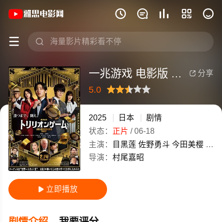
《一兆游戏 电影版 劇場版》(2025)日







一兆游戏 电影版 劇場版
分享

5.0
很差
较差
还行
推荐
力荐
2025
日本
剧情
状态：
正片
/
06-18
主演：
目黑莲
佐野勇斗
今田美樱
福本
导演：
村尾嘉昭
立即播放

剧情介绍
我要评分