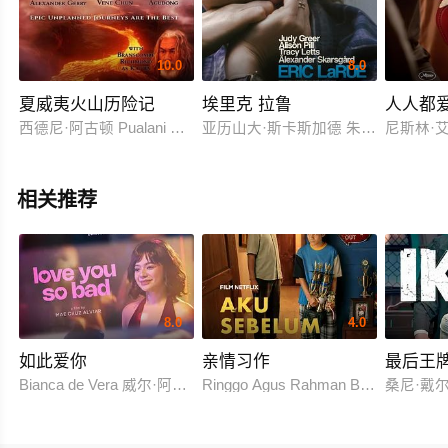
10.0
8.0
夏威夷火山历险记
埃里克 拉鲁
人人都
西德尼·阿古顿 Pualani Avaeoru Wayne Vene Chun
亚历山大·斯卡斯加德 朱迪·格雷尔 艾
尼斯林·艾拉丁
相关推荐
8.0
4.0
如此爱你
亲情习作
最后王
Bianca de Vera 威尔·阿什利·德莱昂
Ringgo Agus Rahman Bima Sena
桑尼·戴