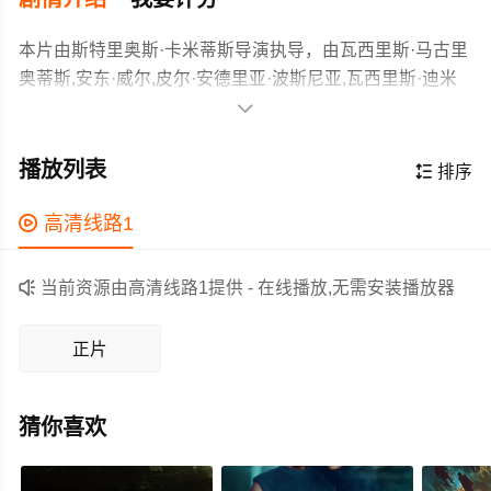
本片由斯特里奥斯·卡米蒂斯导演执导，由瓦西里斯·马古里
奥蒂斯,安东·威尔,皮尔·安德里亚·波斯尼亚,瓦西里斯·迪米
特鲁利亚,里尼奥·德拉崎,罗尼·恩维,斯特拉·热罗尼,安东尼·

卡萨里斯,玛丽亚·卢斯·拉托雷,弗朗兹斯科·洛佩兹,安妮塔·
维克多自幼和奶奶生活在希腊的海边小镇，奶奶去世后，
洛鲁索,索佐罗斯·米霍普洛斯,马克·皮斯托诺,艾丽莎·普林西
他决定开车去往德国，开始一段公路旅行。在前往意大利
播放列表

排序
比,毛罗·拉坎蒂等主演，故事情节跌岩起伏、扣人心弦，领
的船上，维克多偶遇英俊、自由、奔放的德国男人马蒂亚
广大剧情片爱好者和观众们都期待不已。
斯，二人相互吸引，越走越近。在驱车北上的过程中，马
作为一部 上映的剧情电影，在当期同类题材影片中具有一

高清线路1
蒂亚斯逼迫维克多走出舒适区，二人因此发生激烈的冲
定的看点，在演员表现和剧情架构上也都有不错的亮点，
突。当旅行临近结束，他们各自的问题是否能找到答案？
剧情紧凑，角色塑造鲜明，适合喜欢剧情类电影的观众观

当前资源由高清线路1提供 - 在线播放,无需安装播放器
看。
正片
猜你喜欢