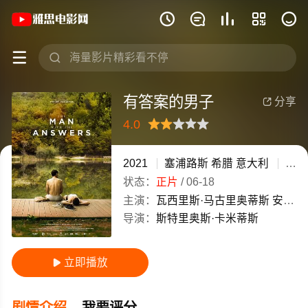
《有答案的男子》(2021)塞浦路斯 / 希腊







有答案的男子
分享

4.0
很差
较差
还行
推荐
力荐
2021
塞浦路斯
希腊
意大利
剧情
状态：
正片
/
06-18
主演：
瓦西里斯·马古里奥蒂斯
安东·威尔
导演：
斯特里奥斯·卡米蒂斯
立即播放

剧情介绍
我要评分