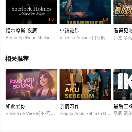
1.0
1.0
福尔摩斯 夜魇
小镇谜踪
看得见
Bryan Spellman Mathieu Caviness Raven Heart Richard Nash Le
Vinessa Antoine 阿丽斯塔·阿欣 
郭宽 余
相关推荐
8.0
4.0
如此爱你
亲情习作
最后王
Bianca de Vera 威尔·阿什利·德莱昂
Ringgo Agus Rahman Bima Sena
桑尼·戴