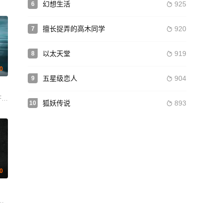
幻想生活
925
6

擅长捉弄的高木同学
920
7

以太天堂
919
8

.0
五星级恋人
904
9

 Luz Ozuna Brooke Burton Thomas Cummins Karina Gale Charan Pra
as Fernanda Echevarría 达迪·布列瓦 Agustín Dalmasio Sosa
狐妖传说
893
10

.0
sovsky Igor Nikolayev Maria Yunatska 拉莉萨·鲁斯纳克
 Chutima Maholakul 托德萨蓬·迈苏克 奔弘·奔提维此弓 宝哇丽·彭琵莫 