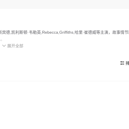
凯利斯顿·韦勒英,Rebecca,Griffiths,哈里·崔德威等主演，故事情
已。
展开全部
格叛逆而古怪，惹事生非的她不仅被学校开除而且连她最好的朋友都离她而去。米

迈克尔·法斯宾德 Michael Fassbender 饰）的男
米娅被这个英俊而又友善的男人所吸引。在康纳的支持和鼓励下，米娅得
排

的那样的美好…… 本片由在2006年凭借《红色之
的看点，在演员表现和剧情架构上也都有不错的亮点，剧情紧凑，角色塑
Andrea Arnold）执导，是她的第二部电影长片。作为2009年戛纳
提名。