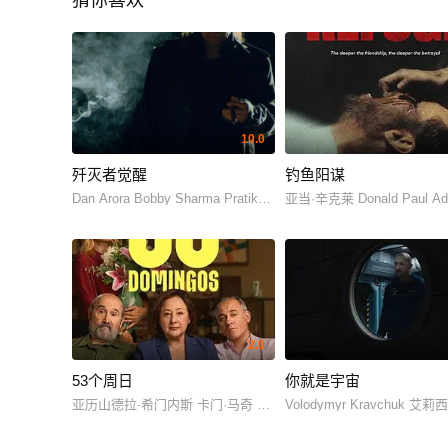
猜你喜欢
10.0
歼灭者觉醒
钓鱼阳谋
Dan Arora Bobby Sharma Pratik Sehajpal Tanya Davis Kevin T
亚当·辛克莱 Donald Paul Adam
2.0
53个周日
你就是宇宙
亚历山德拉·希门内斯 卡门·马奇 哈维尔·古铁雷斯 哈维尔·卡马拉
Volodymyr Kravchuk 艾莉