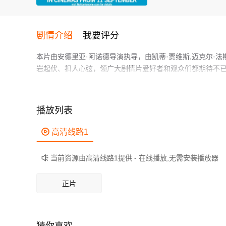
剧情介绍
我要评分
本片由安德里亚·阿诺德导演执导，由凯蒂·贾维斯,迈克尔·法斯宾德,
岩起伏、扣人心弦，领广大剧情片爱好者和观众们都期待不
15岁的米娅（凯蒂·贾维斯 Katie Jarvis 饰）性
热爱跳舞，然而身边却似乎并没有多少人在意她那充满热情的舞步，直到一个叫康纳（
人出现。康纳是母亲的男朋友，在他与母亲同居的日子里，
播放列表
一次舞蹈面试的机会，而且与康纳的关系也更进了一步。然而，现实世界并非想像
作为一部 上映的剧情电影，在当期同类题材影片中具有一定
路》获得戛纳电影节评委会奖的英国新锐女导演安德里亚·阿诺德（
鲜明，适合喜欢剧情类电影的观众观看。

高清线路1
影节竞赛影片，《鱼缸》在2009年英国独立电影节获得8项
当前资源由高清线路1提供 - 在线播放,无需安装播放器

正片