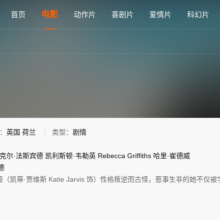
在线观看 - 雅思电影网
电影
首页
动作片
喜剧片
爱情片
科幻片
：
英国
荷兰
类型：
剧情
克尔·法斯宾德
凯利斯顿·韦勒英
Rebecca
Griffiths
哈里·崔德威
德
凯蒂·贾维斯 Katie Jarvis 饰）性格叛逆而古怪，惹事生非的她不仅