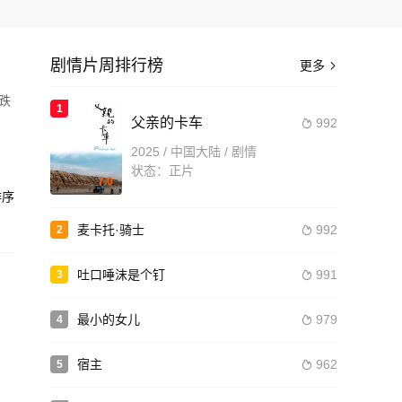
剧情片周排行榜
更多

节跌
1
父亲的卡车
992

娅
2025 / 中国大陆 / 剧情
状态：正片
7.0
到了
序
造
电
麦卡托·骑士
992
2

吐口唾沫是个钉
991
3

最小的女儿
979
4

宿主
962
5
