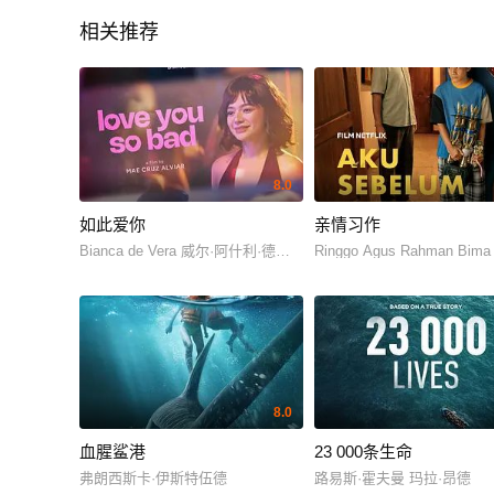
相关推荐
8.0
如此爱你
亲情习作
Bianca de Vera 威尔·阿什利·德莱昂
Ringgo Agus Rahman Bima
8.0
血腥鲨港
23 000条生命
弗朗西斯卡·伊斯特伍德
路易斯·霍夫曼 玛拉·昂德