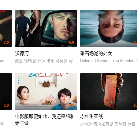
7.0
5.0
2
沃德河
采石场湖的处女
an Kevin Tan Beck Rosser
 Dorsey Christopher Dietrick
戴恩·德哈恩 萨莎·卡莱 马莫多·阿西 杰弗里·多诺万 威廉·贝勒 卡梅伦·李·普莱斯 Gary House
Dolores Oliverio Luisa Merel
5.0
6.0
6
电影版即便如此，我还是想和
赤红生死线
妻子做
西亚·德佩克 Leonid Popadko 达里娅·普拉赫蒂 Maksim Maksimyuk Konstantin O
尼塔莎·吉拉尤吉恩 艾丝特·苏普莉拉
风间俊介 山野仁 岛田铁太 吉本实忧 熊谷真实 近藤芳正 内田慈