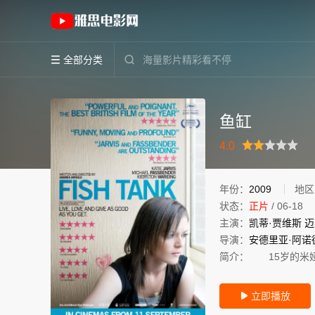
《鱼缸》(2009)英国 / 荷兰英语高清电影免费
全部分类


鱼缸
很差
较差
还行
推荐
力荐
4.0
年份：
2009
地区
状态：
正片
/
06-18
主演：
凯蒂·贾维斯
迈
导演：
安德里亚·阿诺
简介：
15岁的米娅（
立即播放
