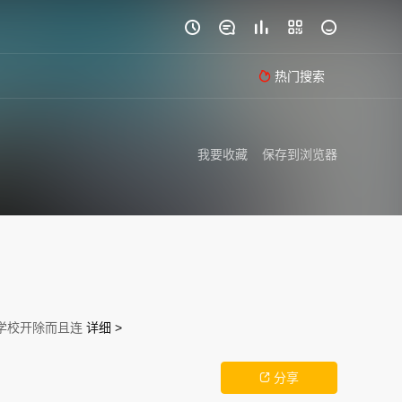





热门搜索

我要收藏
保存到浏览器
被学校开除而且连
详细 >
分享
