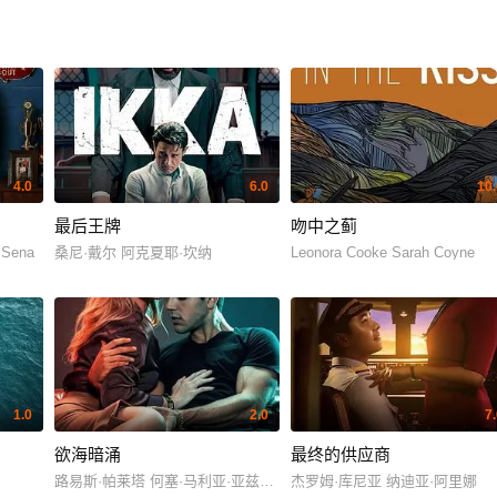
4.0
6.0
10.
最后王牌
吻中之蓟
 Sena
桑尼·戴尔 阿克夏耶·坎纳
Leonora Cooke Sarah Coyne
1.0
2.0
7
欲海暗涌
最终的供应商
路易斯·帕莱塔 何塞·马利亚·亚兹皮克
杰罗姆·库尼亚 纳迪亚·阿里娜