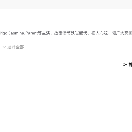
Vito,Trigo,Jasmina,Parent等主演，故事情节跌岩起伏、扣人心弦，领广大恐
展开全部
a galactic war resulting in thousands of human casualties. To save Eart

s of a distant planet to stop an assassin from changing the course of
排

的看点，在演员表现和剧情架构上也都有不错的亮点，剧情紧凑，角色塑