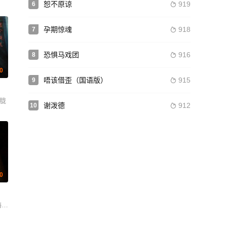
恕不原谅
919
6

孕期惊魂
918
7

恐惧马戏团
916
8

.0
唔该借歪（国语版）
915
9

Triplett 萨曼莎·罗素 Ace Rosas Abigail Esmena
朦胧
谢泼德
912
10

.0
梅隆·布莱特