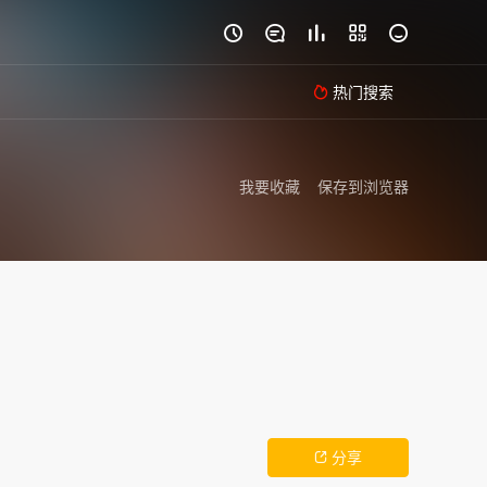





热门搜索

我要收藏
保存到浏览器
分享
