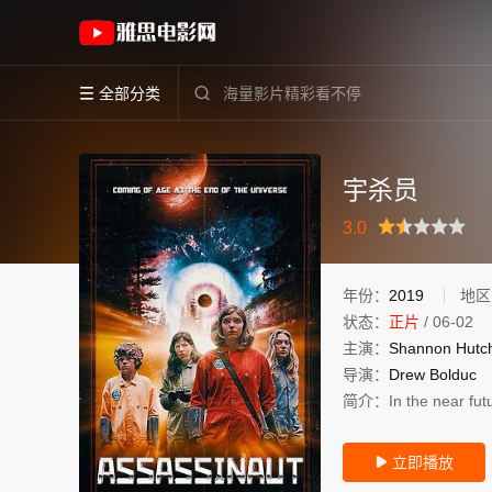
《宇杀员》(2019)美国英语高清电影免费在线观
全部分类


宇杀员
很差
较差
还行
推荐
力荐
3.0
年份：
2019
地区
状态：
正片
/
06-02
主演：
Shannon
Hutc
导演：
Drew
Bolduc
简介：
In the near fu
立即播放
