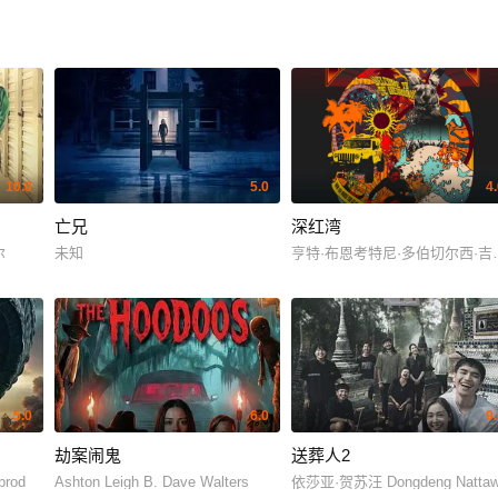
10.0
5.0
4
亡兄
深红湾
尔
未知
亨特·布恩考特尼·多伯切尔西·
5.0
6.0
9
劫案闹鬼
送葬人2
brod
Ashton Leigh B. Dave Walters
依莎亚·贺苏汪 Dongdeng Nattawu