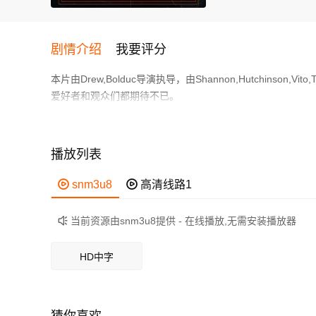
剧情介绍
我要评分
本片由Drew,Bolduc导演执导，由Shannon,Hutchinson,
爱好者和观众们都期待不已。
In the near future, aliens have invaded Earth and declared 
a team of four teenage astronauts brave the alien wildernes
history forever.
播放列表
作为一部 上映的恐怖电影，在当期同类题材影片中具有一定
鲜明，适合喜欢恐怖类电影的观众观看。

snm3u8

高清线路1
当前资源由snm3u8提供 - 在线播放,无需安装播放器

HD中字