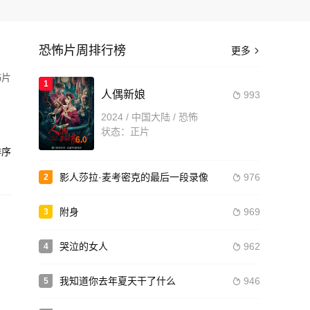
恐怖片周排行榜
更多

怖片
1
人偶新娘
993

h,
2024 / 中国大陆 / 恐怖
状态：正片
6.0
序
造
影人莎拉·麦考密克的最后一段录像
976
2

附身
969
3

哭泣的女人
962
4

我知道你去年夏天干了什么
946
5
