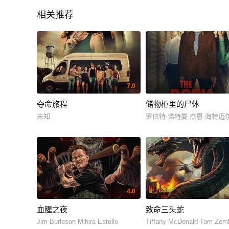
相关推荐
7.0
夺命旅程
储物柜里的尸体
未知
罗伯特·诺特曼 杰恩·海特迈
4.0
血腥之夜
致命三头蛇
Jim Burleson Mihira Estelle
Tiffany McDonald Tom Zem