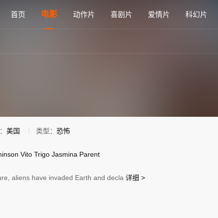
看 - 雅思电影网
电影
首页
动作片
喜剧片
爱情片
科幻片
：
美国
类型：
恐怖
hinson
Vito
Trigo
Jasmina
Parent
ture, aliens have invaded Earth and decla
详细 >