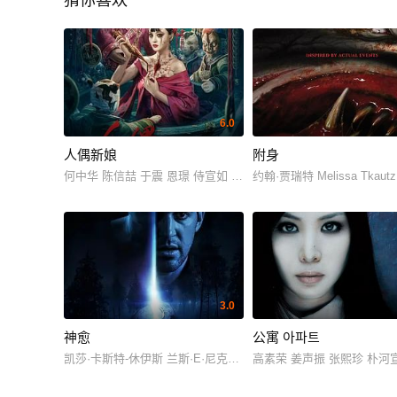
猜你喜欢
6.0
人偶新娘
附身
何中华 陈信喆 于震 恩璟 侍宣如 尚娜 刘成瑞
约翰·贾瑞特 Melissa Tkautz
3.0
神愈
公寓 아파트
凯莎·卡斯特-休伊斯 兰斯·E·尼克尔斯 Camille Balsamo 里德·考
高素荣 姜声振 张熙珍 朴河