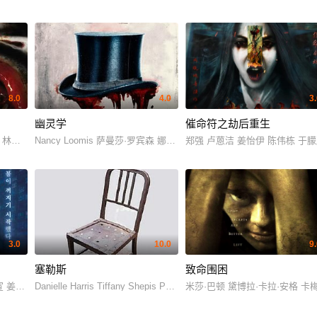
8.0
4.0
3
幽灵学
催命符之劫后重生
 林肯·刘易斯 Angie Kent Romy Poulier
Nancy Loomis 萨曼莎·罗宾森 娜奥米·格罗斯曼 佐伊·露娜 南希·凯斯 Jaidyn 
郑强 卢蒽洁 姜怡伊 陈伟栋 于
3.0
10.0
9
塞勒斯
致命围困
勒姆斯
宣 姜仁亨
Danielle Harris Tiffany Shepis Patricia Belcher
米莎·巴顿 黛博拉·卡拉·安格 卡