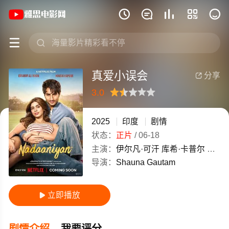
《真爱小误会》(2025)印度印地语高清电







真爱小误会
分享

3.0
很差
较差
还行
推荐
力荐
2025
印度
剧情
状态：
正片
/
06-18
主演：
伊尔凡·可汗
库希·卡普尔
玛希玛
导演：
Shauna
Gautam
立即播放

剧情介绍
我要评分