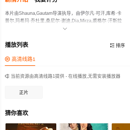
本片由Shauna,Gautam导演执导，由伊尔凡·可汗,库希·卡
普尔,玛希玛·乔杜里,桑尼尔·谢迪,Dia,Mirza,裘格尔·汗斯拉
吉,Rahil,Badhwar,Anju,Gupta,Palki,Jain等主演，故事情节

跌岩起伏、扣人心弦，领广大剧情片爱好者和观众们都期
暂无简介
待不已。
作为一部 上映的剧情电影，在当期同类题材影片中具有一
播放列表

排序
定的看点，在演员表现和剧情架构上也都有不错的亮点，
剧情紧凑，角色塑造鲜明，适合喜欢剧情类电影的观众观

高清线路1
看。

当前资源由高清线路1提供 - 在线播放,无需安装播放器
正片
猜你喜欢