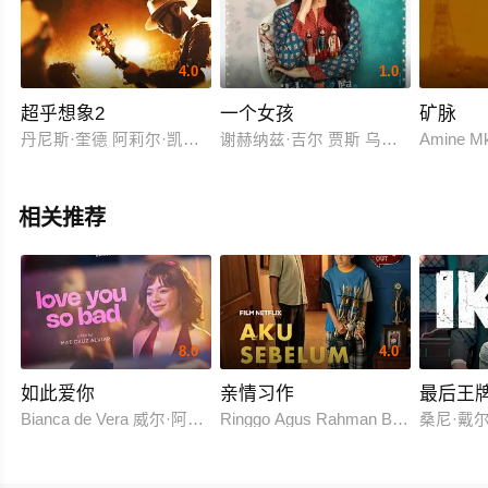
4.0
1.0
超乎想象2
一个女孩
矿脉
丹尼斯·奎德 阿莉尔·凯贝尔 米洛·文堤米利亚 索菲亚·斯凯尔顿 乔比·
谢赫纳兹·吉尔 贾斯 乌代比尔·桑杜
Amine Mka
相关推荐
8.0
4.0
如此爱你
亲情习作
最后王
Bianca de Vera 威尔·阿什利·德莱昂
Ringgo Agus Rahman Bima Sena
桑尼·戴