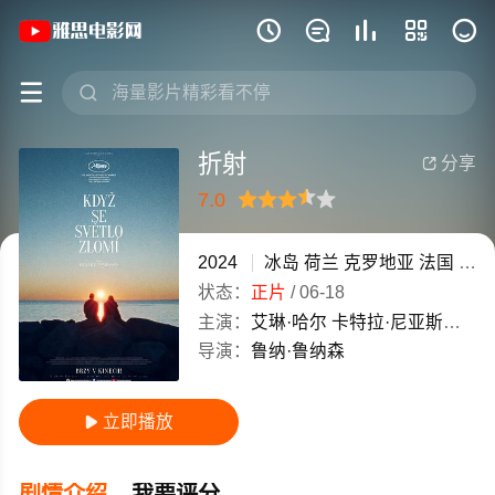
《折射》(2024)冰岛 / 荷兰 / 克罗地







折射
分享

7.0
很差
较差
还行
推荐
力荐
2024
冰岛
荷兰
克罗地亚
法国
状态：
正片
/
06-18
主演：
艾琳·哈尔
卡特拉·尼亚斯多提
导演：
鲁纳·鲁纳森
立即播放

剧情介绍
我要评分