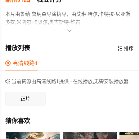
本片由鲁纳·鲁纳森导演执导，由艾琳·哈尔,卡特拉·尼亚斯
多提,米凯尔·卡贝尔,奥古斯特·维古
姆,Gunnar,Hrafn,Kristjánsson,巴尔德尔·埃纳尔松,索尔斯坦

·巴赫
影片故事发生在冰岛的一天。迪迪在隧道灾难中去世，留
曼,Tómas,Howser,Alex,Leó,Kristinsson,Einar,Haraldsson
下了女友克拉拉和他的情人尤娜。在朋友们悼念时，尤娜
播放列表

排序
等主演，故事情节跌岩起伏、扣人心弦，领广大剧情片爱
和克拉拉的矛盾浮现，在一夜的悼念中，她们逐渐产生了
好者和观众们都期待不已。
共鸣。
作为一部 上映的剧情电影，在当期同类题材影片中具有一

高清线路1
定的看点，在演员表现和剧情架构上也都有不错的亮点，
剧情紧凑，角色塑造鲜明，适合喜欢剧情类电影的观众观

当前资源由高清线路1提供 - 在线播放,无需安装播放器
看。
正片
猜你喜欢