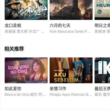
1.0
5.0
龙口走蛟
六月的七天
明日之
袁福福 黄允桐 许文广 钱漪
Noé Aboucaya Sonia Pérez Alain Mar
麦赫迪·麦斯卡
相关推荐
8.0
4.0
如此爱你
亲情习作
最后王
Bianca de Vera 威尔·阿什利·德莱昂
Ringgo Agus Rahman Bima Sena
桑尼·戴