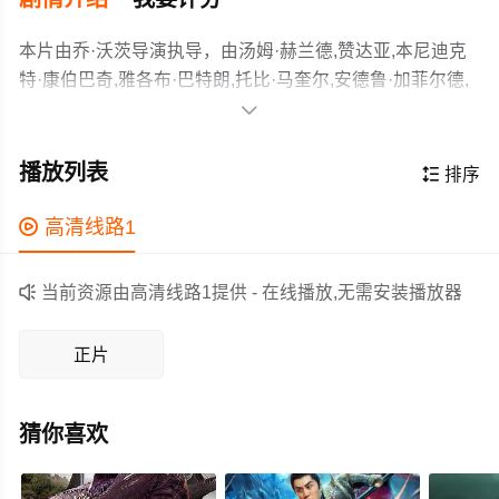
本片由乔·沃茨导演执导，由汤姆·赫兰德,赞达亚,本尼迪克
特·康伯巴奇,雅各布·巴特朗,托比·马奎尔,安德鲁·加菲尔德,
玛丽莎·托梅,乔恩·费儒,本尼迪克特·王,威廉·达福,阿尔弗雷

德·莫里纳,托马斯·哈登·丘奇,杰米·福克斯,瑞斯·伊凡斯,J·K·
《蜘蛛侠：英雄无归》是英雄系列三部曲的完结篇，
西蒙斯,查理·考克斯,安格瑞·赖斯,托尼·雷沃罗利,宝拉·纽瑟
也标志着漫威多元宇宙的正式开启。此次，蜘蛛侠（汤姆·
播放列表

排序
姆,汉尼拔·布勒斯,马丁·斯塔尔,J·B·斯穆夫,哈龙·汗,本·范德
赫兰德 饰）与奇异博士（本尼迪克特·康伯巴奇 饰）继《复
梅,加里·维克斯,马洛里·霍夫,里贾纳·陈婷,格伦·基奥,帕丽丝·
联4》后再度联手打响时空混战。蜘蛛侠借助奇异博士操控
作为一部 上映的科幻电影，在当期同类题材影片中具有一

高清线路1
本杰明,朱万达斯·坎迪斯,泰勒·圣克莱尔,小豪尔赫·兰登伯
时空的能力打开了时空通道，引发了前所未见的危机。
定的看点，在演员表现和剧情架构上也都有不错的亮点，
格,何塞·阿尔弗雷多·费尔南德斯,等主演，故事情节跌岩起
剧情紧凑，角色塑造鲜明，适合喜欢科幻类电影的观众观

当前资源由高清线路1提供 - 在线播放,无需安装播放器
伏、扣人心弦，领广大科幻片爱好者和观众们都期待不
看。
已。
正片
猜你喜欢