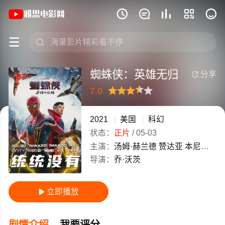
《蜘蛛侠：英雄无归》(2021)美国英语 







蜘蛛侠：英雄无归
分享

7.0
很差
较差
还行
推荐
力荐
2021
美国
科幻
状态：
正片
/
05-03
主演：
汤姆·赫兰德
赞达亚
本尼迪克特·康伯巴奇
导演：
乔·沃茨
立即播放

剧情介绍
我要评分