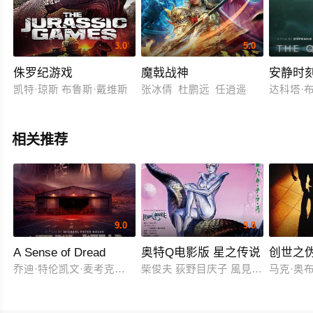
3.0
5.0
侏罗纪游戏
魔戟战神
安静时
凯特·琼斯 布鲁斯·戴维斯
张冰倩 杜鹏远 任逍遥
达科塔·
相关推荐
9.0
9.0
A Sense of Dread
奥特Q电影版 星之传说
创世之
乔迪·特伦凯文·麦考克尔虹膜
柴俊夫 荻野目庆子 風見しんご
马克·奥