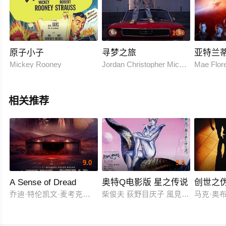
2.0
10.0
原子小子
寻梦之旅
亚特兰
Mickey Rooney
Jordan Christopher Michael
Mae Flo
相关推荐
9.0
9.0
A Sense of Dread
奥特Q电影版 星之传说
创世之
乔迪·特伦凯文·麦考克尔虹膜
柴俊夫 荻野目庆子 風見しんご
马克·奥