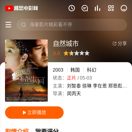
《自然城市》(2003)韩国韩语高清电影免







自然城市
分享

3.0
很差
较差
还行
推荐
力荐
2003
韩国
科幻
状态：
正片
/
05-03
主演：
刘智泰
徐琳
李在恩
郑恩彪
郑
导演：
闵丙天
立即播放

剧情介绍
我要评分