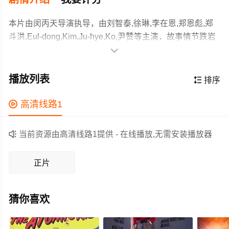
本片由闵丙天导演执导，由刘智泰,徐琳,李在恩,郑恩彪,郑
斗洪,Eul-dong,Kim,Ju-hye,Ko,尹赞等主演，故事情节跌岩
起伏、扣人心弦，领广大科幻片爱好者和观众们都期待不

已。
故事发生在遥远的2028年，机器人早已经普及走进了千家
万户，在使用期限结束后，它们便会被回收销毁。机器人
播放列表

排序
们当然不愿意面对被销毁的命运，因此政府组建了MP部
队，专门追捕和破坏逃跑叛乱的机器人，R（刘智泰 饰）
作为一部 上映的科幻电影，在当期同类题材影片中具有一

高清线路1
便是部队中的一员。
定的看点，在演员表现和剧情架构上也都有不错的亮点，
剧情紧凑，角色塑造鲜明，适合喜欢科幻类电影的观众观

当前资源由高清线路1提供 - 在线播放,无需安装播放器
看。
正片
猜你喜欢