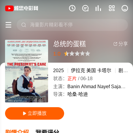
《总统的蛋糕》(2025)伊拉克 / 美国 







总统的蛋糕
分享

1.0
很差
较差
还行
推荐
力荐
2025
伊拉克
美国
卡塔尔
剧情
状态：
正片
/
06-18
主演：
Banin
Ahmad
Nayef
Sajad
Mo
导演：
哈桑·哈迪
立即播放

剧情介绍
我要评分