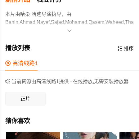
本片由哈桑·哈迪导演执导，由
Banin,Ahmad,Nayef,Sajad,Mohamad,Qasem,Waheed,Thabet,
等主演，故事情节跌岩起伏、扣人心弦，领广大剧情片爱

好者和观众们都期待不已。
人人都中头奖，难道人人都想中头奖？九十年代伊拉克经
历军事及经济制裁，独裁者萨达姆无惧动乱，勒令全国为
播放列表

排序
自己庆祝生日。九岁女孩「喜获头奖」成为学校代表，被
迫接下为总统炮制生日蛋糕的国家级重任。然而通货膨
作为一部 上映的剧情电影，在当期同类题材影片中具有一

高清线路1
胀、物资匮乏，鸡蛋面粉都是奢侈品，女孩带着宠物公
定的看点，在演员表现和剧情架构上也都有不错的亮点，
鸡，从沼泽向城市出发搜罗食材，完成这项国家交给她的
剧情紧凑，角色塑造鲜明，适合喜欢剧情类电影的观众观

当前资源由高清线路1提供 - 在线播放,无需安装播放器
任务！首有伊拉克电影进军戛纳，编导借小女孩充满稚气
看。
却坚韧的目光，展现伊拉克从未被记录过的一面，献给在
正片
战乱下仍能找到爱与友谊的小孩。戛纳电影节金摄像机最
佳首作。
猜你喜欢