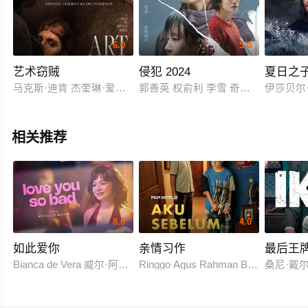
6.0
5.0
艺术窃贼
侵犯 2024
夏日之
马克斯·迪肯 杰奎琳·爱默森 Chris Lazzaro 莱尼·克拉克 基斯·斯扎拉巴基克 Nichola
郭善英 权俞利 李雪 奇昭侑 吉海妍 
伊莎贝尔
相关推荐
8.0
4.0
如此爱你
亲情习作
最后王
Bianca de Vera 威尔·阿什利·德莱昂
Ringgo Agus Rahman Bima Sena
桑尼·戴