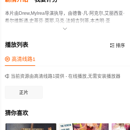
本片由Drew,Mylrea导演执导，由德鲁·凡·阿克尔,艾丽西亚·
希尔维斯通,史蒂芬·莫耶,马克·法姆吉列蒂,本杰明·亚
瑟,Akaash,Yadav,Simon,Lees等主演，故事情节跌岩起

伏、扣人心弦，领广大科幻片爱好者和观众们都期待不
The pic is set in the aftermath of an apocalyptic event
已。
that forces people into extreme isolation. A father (Moyer)
播放列表

排序
and son (Van Acker), who have been living off grid for 20
years, encounter an outsider (Silverstone) who threatens
作为一部 上映的科幻电影，在当期同类题材影片中具有一

高清线路1
to destroy the utopia they’ve built.
定的看点，在演员表现和剧情架构上也都有不错的亮点，
剧情紧凑，角色塑造鲜明，适合喜欢科幻类电影的观众观

当前资源由高清线路1提供 - 在线播放,无需安装播放器
看。
正片
猜你喜欢