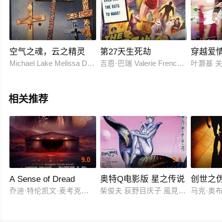
7.0
10.0
空气之魂，云之精灵
第27天生死劫
穿越爱
Michael Lake Melissa Davis Norman Boyd Rhys Davis
吉恩·巴瑞 Valerie French 乔治·沃斯科
叶灏基 
相关推荐
9.0
9.0
A Sense of Dread
奥特Q电影版 星之传说
创世之
乔迪·特伦凯文·麦考克尔虹膜
柴俊夫 荻野目庆子 風見しんご
马克·奥