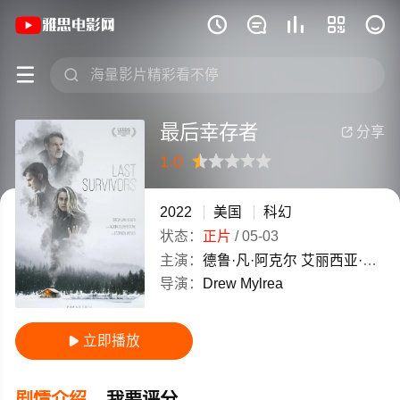
《最后幸存者》(2022)美国英语高清电影







最后幸存者
分享

1.0
很差
较差
还行
推荐
力荐
2022
美国
科幻
状态：
正片
/
05-03
主演：
德鲁·凡·阿克尔
艾丽西亚·希尔维斯通
导演：
Drew
Mylrea
立即播放

剧情介绍
我要评分