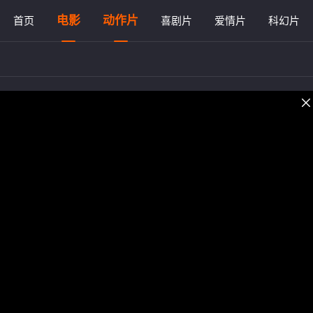
电影
动作片
首页
喜剧片
爱情片
科幻片
