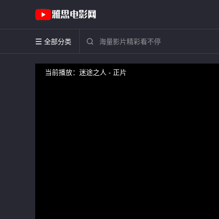
全部分类


在线播放《迷途之人》_正片_ -雅思电影网
当前播放：迷途之人 - 正片
提醒
不要轻易相信视频中的广告，谨防上当受骗!
如果无法播放请重新刷新页面，或者切换线路。
视频载入速度跟网速有关，请耐心等待几秒钟。