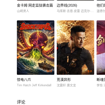
金卡姆 网走监狱袭击篇
边界线(2026)
他们
山崎贤人
马库斯·吉恩·皮雷 迈克尔·约翰·斯
温德尔
10.0
9.0
惊电八爪
荒漠异形
断魂
Tim Hatch Jeff Kirkendall
沈震轩 唐文龙
李恰 
评论