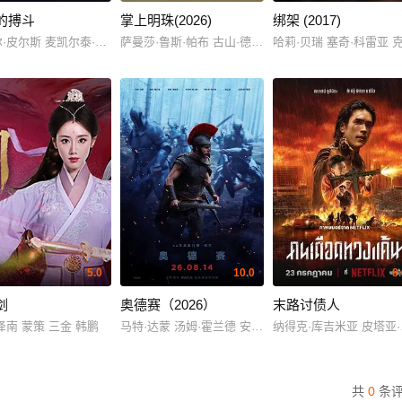
的搏斗
掌上明珠(2026)
绑架 (2017)
坦利
·皮尔斯 麦凯尔泰·威廉逊
萨曼莎·鲁斯·帕布 古山·德瓦亚
哈莉·贝瑞 塞奇·科雷亚 
5.0
10.0
8
剑
奥德赛（2026）
末路讨债人
泽南 蒙策 三金 韩鹏
马特·达蒙 汤姆·霍兰德 安妮·海瑟薇
纳得克·库吉米亚 皮塔亚·萨丘安
共
0
条