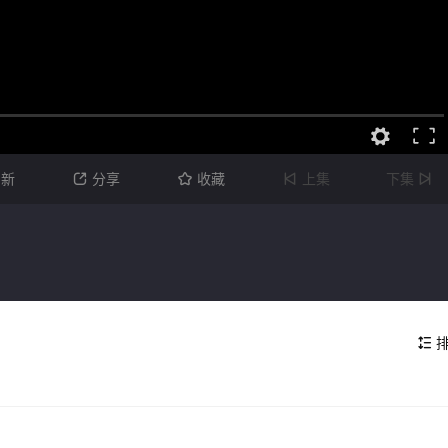
刷新
分享
收藏
上集
下集




排
