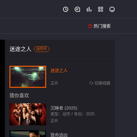





热门搜索

迷途之人
动作片
迷途之人
正片
切换线路

猜你喜欢
沉睡者 (2025)
类型：动作 / 年份：2025
正片
致命追凶