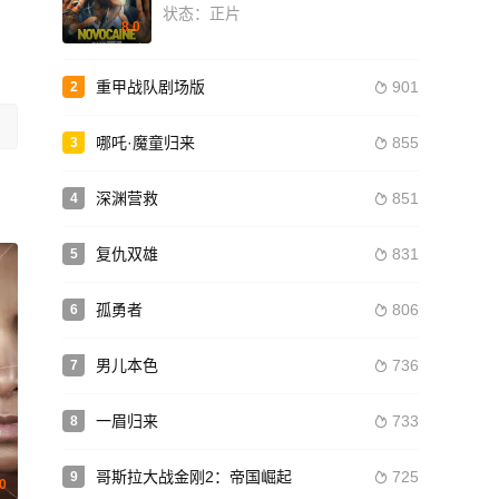
状态：正片
8.0
重甲战队剧场版
901
2

哪吒·魔童归来
855
3

深渊营救
851
4

复仇双雄
831
5

孤勇者
806
6

男儿本色
736
7

一眉归来
733
8

哥斯拉大战金刚2：帝国崛起
725
9

0