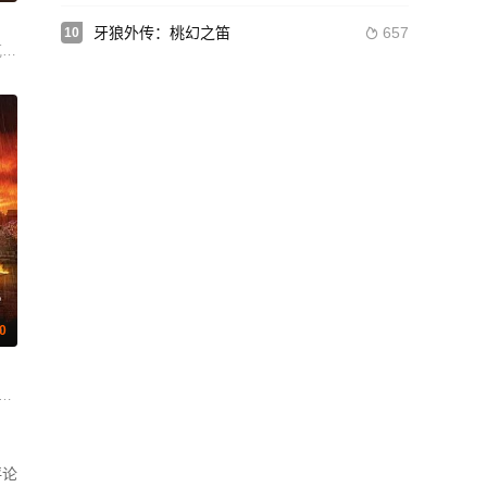
牙狼外传：桃幻之笛
657
10

克里斯·麦金
.0
 Chaiwat Thongsaeng
评论