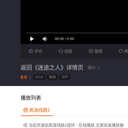
评论
线路
报错




返回《迷途之人》详情页
简介

9.0
2018
美国
动作
播放列表

高清线路1
当前资源由高清线路1提供 - 在线播放,无需安装播放器
