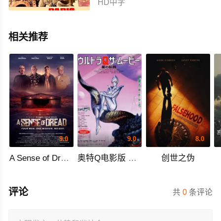
HD中字
相关推荐
9.0
9.0
8.0
A Sense of Dread
奥特Q电影版 星之传说
创世之伪
评论
共
0
条评论