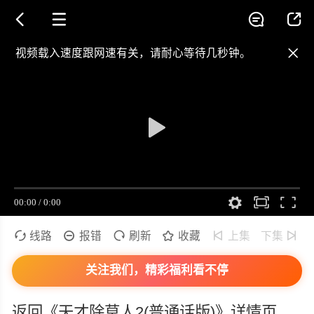




在线播放《天才除草人2(普通话版)》_正
视频载入速度跟网速有关，请耐心等待几秒钟。

当前播放：天才除草人2(普通话版) - 正片
提醒
不要轻易相信视频中的广告，谨防上当受骗!
如果无法播放请重新刷新页面，或者切换线路。

线路

报错

刷新

收藏

上集
下集

关注我们，精彩福利看不停
返回《天才除草人2(普通话版)》详情页