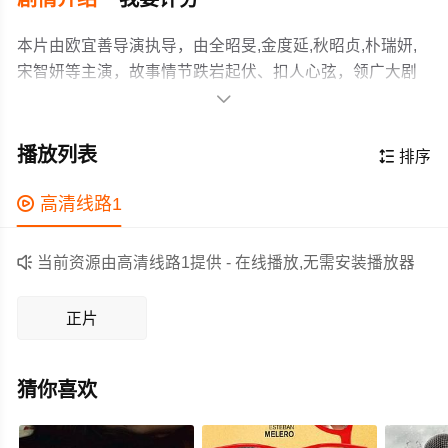
本片由欧宜善导演执导，由全昭旻,金度延,秋昭贞,朴瑞妍,
宋智妍等主演，故事情节跌岩起伏、扣人心弦，领广大剧
情片爱好者和观众们都期待不已。

影片讲述以与众不同的教育观念获得学生们的欢迎，但在
老师同事间遭受白眼的熙珠（全昭旻 饰），和讨厌异想天
播放列表

排序
开的18岁高中生纯情（全度延 饰）的相遇。
作为一部 上映的剧情电影，在当期同类题材影片中具有一

高清线路1
定的看点，在演员表现和剧情架构上也都有不错的亮点，
剧情紧凑，角色塑造鲜明，适合喜欢剧情类电影的观众观

当前资源由高清线路1提供 - 在线播放,无需安装播放器
看。
正片
猜你喜欢