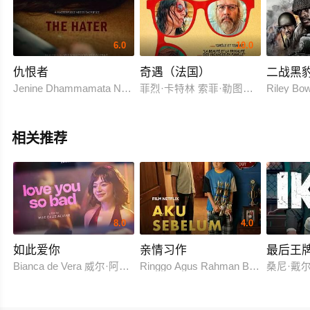
6.0
10.0
仇恨者
奇遇（法国）
二战黑
Jenine Dhammamata Naowapornphan
菲烈·卡特林 索菲·勒图讷尔 Bérénice Ver
Riley 
相关推荐
8.0
4.0
如此爱你
亲情习作
最后王
Bianca de Vera 威尔·阿什利·德莱昂
Ringgo Agus Rahman Bima Sena
桑尼·戴