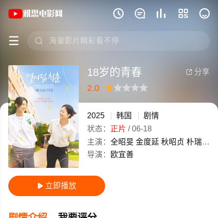
《18岁的青春》(2025)韩国韩语高清电







18岁的青春
分享

2.0
很差
较差
还行
推荐
力荐
2025
韩国
剧情
状态：
正片
/
06-18
主演：
全昭旻
金度延
秋昭贞
朴瑞妍
导演：
欧宜善
立即播放

剧情介绍
我要评分