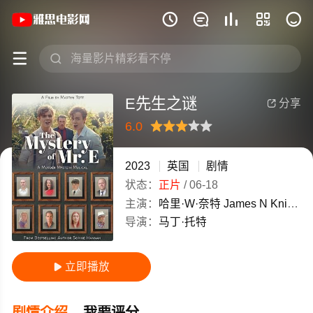
《E先生之谜》(2023)英国英语高清电影







E先生之谜
分享

6.0
很差
较差
还行
推荐
力荐
2023
英国
剧情
状态：
正片
/
06-18
主演：
哈里·W·奈特
James
N
Knight
K
导演：
马丁·托特
立即播放

剧情介绍
我要评分