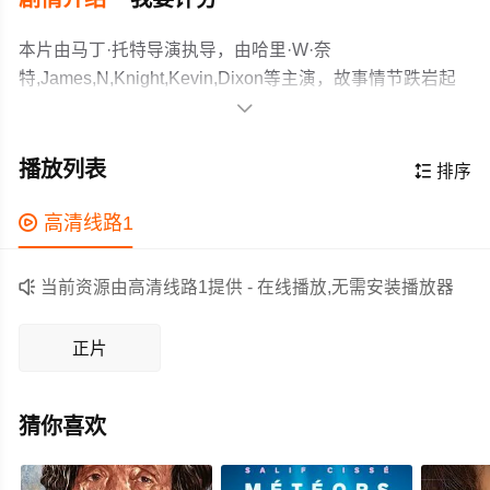
本片由马丁·托特导演执导，由哈里·W·奈
特,James,N,Knight,Kevin,Dixon等主演，故事情节跌岩起
伏、扣人心弦，领广大剧情片爱好者和观众们都期待不

已。
双胞胎兄弟约翰和乔治·丹尼斯，被称为“通才”，为各种奇
怪的人做各种奇怪的工作，他们正要出发前往艾德威尔德
播放列表

排序
庄园，这是已故哈里特·兰德里根的故居——她是世界上最
著名、最畅销的浪漫小说家——这时一个陌生男人来到他
作为一部 上映的剧情电影，在当期同类题材影片中具有一

高清线路1
们家门口。这个陌生人知道这对双胞胎会在艾德威尔德庄
定的看点，在演员表现和剧情架构上也都有不错的亮点，
园，但他不愿透露他是如何知道的。当被问到他是谁时，
剧情紧凑，角色塑造鲜明，适合喜欢剧情类电影的观众观

当前资源由高清线路1提供 - 在线播放,无需安装播放器
他只说“我是凶手”，然后就消失了。到达艾德威尔德庄园
看。
后，约翰和乔治询问他们是否被传唤去侦破谋杀案，并得
正片
到保证说没有发生过这种事。然后，另一个客人被发现死
在楼梯底部。
猜你喜欢