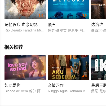
1.0
9.0
记忆裂痕 血亲幻影
陨石
达洛维
Rio Deanto Faradina Mufti Vonny Anggraini
保罗·基尔舍 伊迪尔·阿祖格利 萨利夫·西塞 斯特凡·里多 
塞西尔·德·
相关推荐
8.0
4.0
如此爱你
亲情习作
最后王
Bianca de Vera 威尔·阿什利·德莱昂
Ringgo Agus Rahman Bima Sena
桑尼·戴