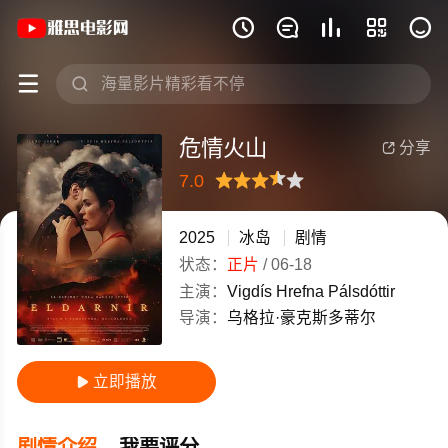
《危情火山》(2025)冰岛冰岛语 / 英语







危情火山
分享

7.0
很差
较差
还行
推荐
力荐
2025
冰岛
剧情
状态：
正片
/
06-18
主演：
Vigdís
Hrefna
Pálsdóttir
导演：
乌格拉·豪克斯多蒂尔
立即播放

剧情介绍
我要评分