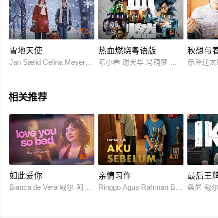
7.0
6.0
雪地天使
热血燃烧粤语版
秋想与
Jan Sælid Celina Meyer Hovland Mudit Gupta Ole Steinkjer Øye
陈小春 谢天华 冯萌梦 林晓峰 朱永棠
赤泽辽太
相关推荐
8.0
4.0
如此爱你
亲情习作
最后王
Bianca de Vera 威尔·阿什利·德莱昂
Ringgo Agus Rahman Bima Sena
桑尼·戴