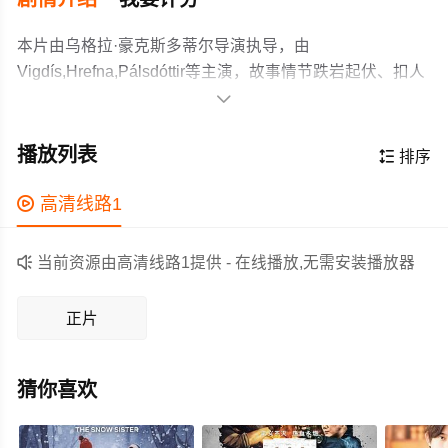
本片由乌格拉·豪克斯多蒂尔导演执导，由
Vigdís,Hrefna,Pálsdóttir等主演，故事情节跌岩起伏、扣人
心弦，领广大剧情片爱好者和观众们都期待不已。

冰岛首席火山学家安娜·阿纳多蒂尔同时面临两场灾难：一
场威胁首都安全的火山爆发，以及一段可能摧毁她婚姻的
播放列表

排序
婚外情。
作为一部 上映的剧情电影，在当期同类题材影片中具有一

高清线路1
定的看点，在演员表现和剧情架构上也都有不错的亮点，
剧情紧凑，角色塑造鲜明，适合喜欢剧情类电影的观众观

当前资源由高清线路1提供 - 在线播放,无需安装播放器
看。
正片
猜你喜欢