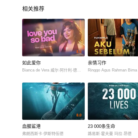
相关推荐
8.0
如此爱你
亲情习作
Bianca de Vera 威尔·阿什利·德莱昂
Ringgo Agus Rahman Bima
8.0
血腥鲨港
23 000条生命
弗朗西斯卡·伊斯特伍德
路易斯·霍夫曼 玛拉·昂德