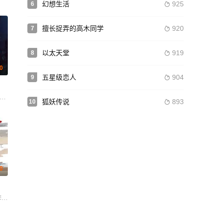
幻想生活
925
6

擅长捉弄的高木同学
920
7

以太天堂
919
8

0
五星级恋人
904
9

伊丽莎白·米切尔
狐妖传说
893
10

.0
李宝安 红花 傅花道 耿一正 周培岩