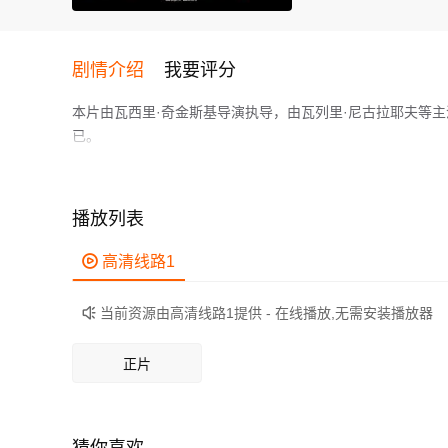
剧情介绍
我要评分
本片由瓦西里·奇金斯基导演执导，由瓦列里·尼古拉耶夫等
已。
暂无简介
作为一部 上映的剧情电影，在当期同类题材影片中具有一定
鲜明，适合喜欢剧情类电影的观众观看。
播放列表

高清线路1
当前资源由高清线路1提供 - 在线播放,无需安装播放器

正片