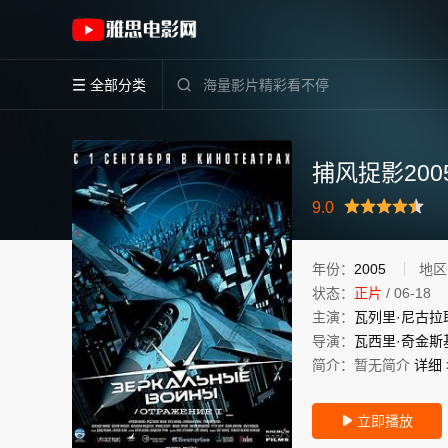
《捕风捉影2005》(2005)美国/俄罗斯英语 
全部分类


捕风捉影200
很差
较差
还行
推荐
力荐
9.0
年份：
2005
地区
状态：
正片
/
06-18
主演：
瓦列里·尼古拉
导演：
瓦西里·奇金斯
简介：
暂无简介
详细 
立即播放
