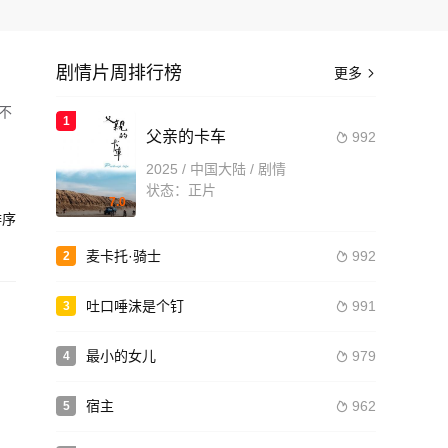
剧情片周排行榜
更多

不
1
父亲的卡车
992

2025 / 中国大陆 / 剧情
造
状态：正片
7.0
序
麦卡托·骑士
992
2

吐口唾沫是个钉
991
3

最小的女儿
979
4

宿主
962
5
