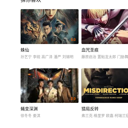
猜你喜欢
5.0
蛛仙
血咒圣痕
孙艺宁 李砚 高广泽 潘严 刘锡明
藤原启治 置鲇龙太郎 门胁
2.0
蝇变深渊
猎局反转
徐冬冬 娄淇
弗兰克·格里罗 欧嘉·柯瑞兰寇 奥利弗·